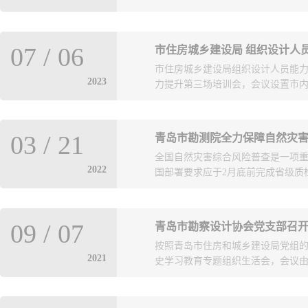
暨企业风险管理讲座活动。来自我市
07
/
06
市住房城乡建设局 组织设计人
局勘察设计处、执法协调处，市中
市住房城乡建设局组织设计人员能力
导一起为调解中心揭牌，标志着青
2023
力提升第三场培训会，会议设置市内三
设计协会理事长张萍、青岛市勘察
岛市勘察设计协会副理事长兼秘书
市中级人民法院、青岛市城市管理局
及企业会场共12个会场。勘察设计
诉调对接机制的试点工作方案》的
03
/
21
青岛市勘测院全力保障自然灾
训会议。会上，观看了全国勘察设
中心的工作对于青岛市勘察设计协
全国自然灾害综合风险普查是一项重
筑设计碳排放计算导则》解读相关
是更加充分发挥协会作用、履行服务
2022
国部署要求应于2月底前完成省级质检
次能力提升培训以问题为导向，针
法合规、公平公正”的服务理念，全
培训是根据省住房城乡建设厅统一
索等工作，努力为建设行业的规范
卓越工程师等优秀人员而实施的，共
约行政资源，为行业的平稳顺利发
为第一批上交成果的区域，要求1月
技术应用、BIM技术应用、勘察管
出，深入推进多元化纠纷解决机制
09
/
07
青岛市勘察设计协会党支部召
人员李琳、杨震、王超、王刚、侯
培训工作，为设计人员能力提升提
措，也是保障行业和谐稳定发展的
按照青岛市住房和城乡建设局党组的部
难，不负众望、加班加点、通宵轮
高广大从业企业、从业人员的认识
2021
史学习教育专题组织生活会，会议由支
检程序提交数据。市勘测院作为黄岛
实为行业的稳定发展发挥应有的作
局紧急要求，克服春节假期、工作
示，开展行业调解工作，充分体现了协
下到一线职工，全院工作一盘棋协
孙来烈同志列席指导。会议前期，