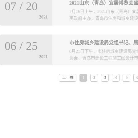
高标准严控数据质量，在我市外围
07
/
20
2021山东（青岛）宜居博览会
中学习讨论。党员与党员之间一对
完成普查任务的项目组，做到了让领
7月16日上午，2021山东（青岛
坦诚交流，对支部工作也提出了许
形象。在省级数据汇交中，市勘测
2021
民政府主办，青岛市住房和城乡建设局
题组织生活会分为三部分、四场次
出整改意见，并督导其完成汇交。
视、剖析、批评与自我批评；第二
地突发疫情的影响，在做好自身防
情况、开展党史学习教育情况，并
得到省市住建部门领导的高度评价
会展包括勘察设计、开发建设、社
党小组全体党员围绕“学党史、悟思
影响了全省工作进度。市勘测院项
06
/
25
市住房城乡建设局党组书记、
块，系统、立体、多维诠释宜居理念
找差距和不足，剖析原因，明确努
治、顾大局，紧急调派专人接管整
6月21日下午，市住房城乡建设局
满城乡”的初心情怀。工程勘察设计
查找问题、提高认识、增强团结、
半天时间就解决了其十几天没有解
2021
协会、青岛市建设工程施工图设计审查
有限公司、青岛市勘察测绘研究院
组织生活会开展情况进行了点评并
市两级的充分认可。省住建厅有关
有限公司、青岛腾远设计事务所有
开，全体党员干部思想认识有了进
“一有困难首先找青岛市勘测院”，进
筑设计院有限公司和青岛市民用建筑
活会为契机，不断提高政治判断力
上一页
1
2
3
4
5
、企业当前发展中存在问题和困难
线索，通过纵览、成长、腾飞和杨
在工作中践行党的宗旨，主动担当
当前图纸报审、项目评优、深基坑
计成果，展示了我市勘察设计行业
计协会理事长兼市施工图设计审查
程，更充分体现了勘察设计人贯彻
当前内部改革主要思路和措施进行
中心，聚焦人民群众新期待和建设“
公司的工作成绩给予了充分肯定。
和汗水。本届宜居博览会展会面向社
住房和城乡建设工作重点，扎实开
理念、城市更新、绿色建筑、智能
面，都发挥出突出作用。陈勇强调
谋宜居美好未来。
化、施工图审查政策不断调整，无
创新的迫切任务。他指出，协会及