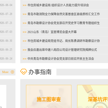
2026
-
08
-
04
>>
市住房城乡建设局 组织设计人员能力提升培训会
讲座活动。来自我市勘察设计单位代
余人参加了本次活动。市住房城乡
2026
-
07
-
28
>>
青岛市勘测院全力保障自然灾害普查区县级质检汇交工作
察设计处、执法协调处，市中级人
案一庭相关部门负责同志与青岛市
2026
-
07
-
21
>>
青岛市勘察设计协会党支部召开党史学习教育专题组织生
协会领导一起为调解中心揭牌，标
市勘察设计行业民事纠纷调解协调
2026
-
07
-
03
活会
>>
2021山东（青岛）宜居博览会盛大开幕
成立。青岛市勘察设计协会理事长
岛市勘察设计行业调解中心副主任
2026
-
06
-
30
>>
市住房城乡建设局党组书记、局长陈勇调研市勘察设计协
为首批调解员颁发了聘书。青岛市
协会副理事长兼秘书长潘贵成在主
2026
-
06
-
25
会及所属审图机构
>>
我会应邀出席中建八局四公司设计管理研究院揭牌仪式
时，首先对青岛市住房和城乡建设
市中级人民法院、青岛市城市管理
2026
-
06
-
24
>>
中共青岛市勘察设计协会党支部日前召开民主生活会
发的《关于在全市住房城乡建设领
“总对总”在线诉调对接机制的试点
2026
-
06
-
11
>>
张萍理事长陪同市住房和城乡建设局赴陇南开展东西部扶
案》的文件精神进行了宣贯，并在
办事指南
More
中心表态发言时表示，调解中心的
2026
-
06
-
04
贫协作工作
>>
青岛市勘察设计协会陪同市住房和城乡建设局刘波副局长
青岛市勘察设计协会来说，是协会
领域、提升服务水平的一个新起点
走访调研会员单位
加充分发挥协会作用、履行服务行
发展的新使命、新考验，调解中心
坚持“依法合规、公平公正”的服务
施工图审查
深基坑评
力做好机制建设、政策宣传、调解
设、调解工作模式探索等工作，努