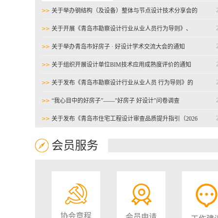
>>
关于举办钢结构（及设备）整体与节点设计技术分享会的
通知
>>
关于开展《青岛市勘察设计行业从业人员行为导则》、
《青岛市住宅工程设计审查品质提升指引（2026版）》宣贯
>>
关于举办青岛市好房子 · 好设计学术交流大会的通知
活动的通知
>>
关于组织开展设计单位BIM技术应用成熟度评价的通知
>>
关于发布《青岛市勘察设计行业从业人员 行为导则》的
通知
>>
“我心目中的好房子”——"好房子 好设计"问卷调查
>>
关于发布《青岛市住宅工程设计审查品质提升指引（2026
版）》的通知
>>
关于举办“奋进‘十五五’ 科技谱新篇 —2026青岛住建科技
会员服务
创新交流会”的通知
>>
关于转发“关于举办2026年度甲级工程勘察单位总工程师
培训班”的通知
协会章程
会员申请