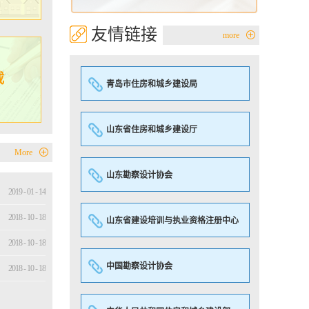
付诸仲
约行政资
航。市中
友情链接
more
在讲话中
制改革，
民、公正
载
谐稳定发
青岛市住房和城乡建设局
会调解中
业企业、
建设，通
切实为行
山东省住房和城乡建设厅
住房城乡
工在讲话
More
体现了协
山东勘察设计协会
为，切实
他希望青
2019
-
01
-
14
作中坚持
计和机制
2018
-
10
-
18
山东省建设培训与执业资格注册中心
立性和公
处处长杜
2018
-
10
-
18
行业调解
行业高质
中国勘察设计协会
2018
-
10
-
18
度重视和
调解员的
工作打好