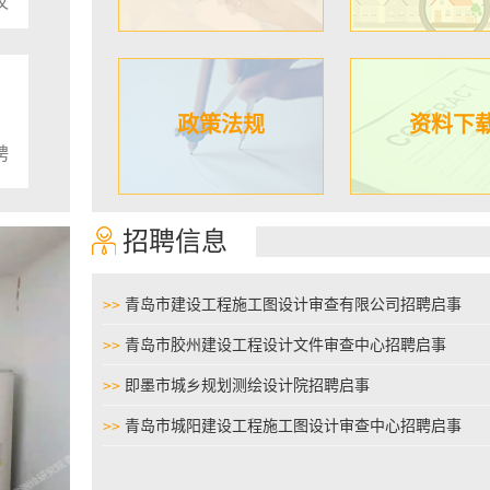
议
行业的规范化提供专业咨询，降低
裁、诉讼的工程争议纠纷数量，节
源，为行业的平稳顺利发展保驾护
级人民法院立案一庭副庭长汪青松
指出，深入推进多元化纠纷解决机
是我国深化司法改革、实现司法为
政策法规
资料下
司法的重要举措，也是保障行业和
展的保障，希望青岛市勘察设计协
聘
心今后加强政策宣传，提高广大从
从业人员的认识，加强调解员队伍
过专业化规范化的调解服务工作，
业的稳定发展发挥应有的作用。市
招聘信息
建设局执法协调处一级调研员王振
中表示，开展行业调解工作，充分
会积极履行社会责任、主动担当作
服务行业的工作理念和服务意识，
>>
青岛市建设工程施工图设计审查有限公司招聘启事
岛市勘察设计行业调解中心要在工
依法合规和公平公正，加强制度设
>>
青岛市胶州建设工程设计文件审查中心招聘启事
建设，确保行业纠纷调解工作的独
正性。市住房城乡建设局勘察设计
>>
即墨市城乡规划测绘设计院招聘启事
威在讲话中强调，青岛市勘察设计
中心要拉高标杆提高站位，从服务
>>
青岛市城阳建设工程施工图设计审查中心招聘启事
量发展的高度开展调解工作，要高
加强调解员的能力建设，迅速提升
综合能力，为专业高效的做好调解