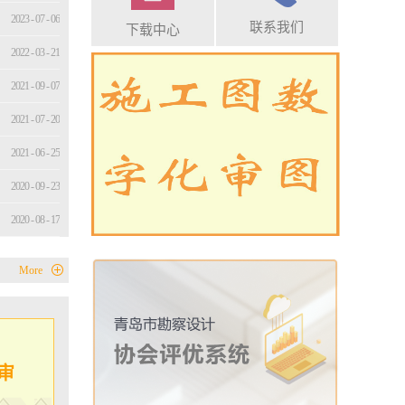
2023
-
07
-
06
联系我们
下载中心
表共80
建设局勘
2022
-
03
-
21
民法院立
勘察设计
2021
-
09
-
07
志着青岛
中心正式
2021
-
07
-
20
张萍、青
陆涛共同
2021
-
06
-
25
勘察设计
持会议
2020
-
09
-
23
局、青岛
局联合印
2020
-
08
-
17
域落实
工作方
2020
-
08
-
11
代表调解
More
工作对于
2020
-
03
-
23
拓展服务
，也是更
业高质量
将在今后
理念，全
审
员队伍建
力为建设