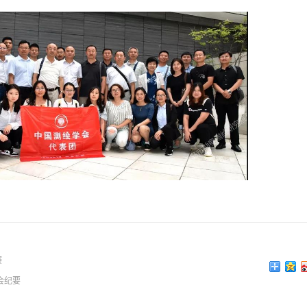
赛
会纪要