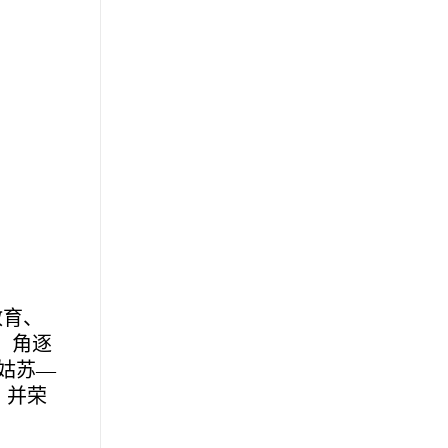
教育、
，角逐
姑苏—
，并荣