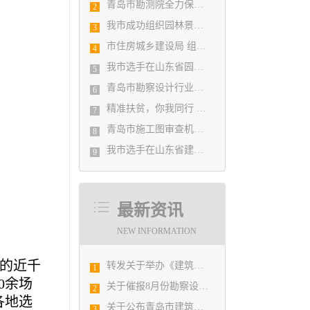
青岛市勘测院全力保障自然灾害普查区县级质检汇交工作
2
我市成功组织园林景观设计创意职业技能竞赛
3
市住房城乡建设局 组织设计人员能力提升培训会
4
我市选手在山东省园林景观设计创意职业技能竞赛中勇夺佳绩
5
青岛市勘察设计行业民事纠纷调解协调中心正式揭牌成立
6
精准扶贫，你我同行 ——协会荣获全市2018年度脱贫攻坚和扶贫协作先进集体
7
青岛市施工图审查机构第八次联席会议成功举办
8
我市选手在山东省建筑设计BIM技术应用技能竞赛取得佳绩
9
最新资讯
NEW INFORMATION
区的近千
转发关于举办《建筑电气与智能化通用规范》 GB55024-2022公益宣贯的通知
1
0余场
关于催报8月份勘察设计经济形势月报的通知
2
各地选
关于公布青岛市建筑设计BIM技术应用技能选拔赛获奖结果的通知
3