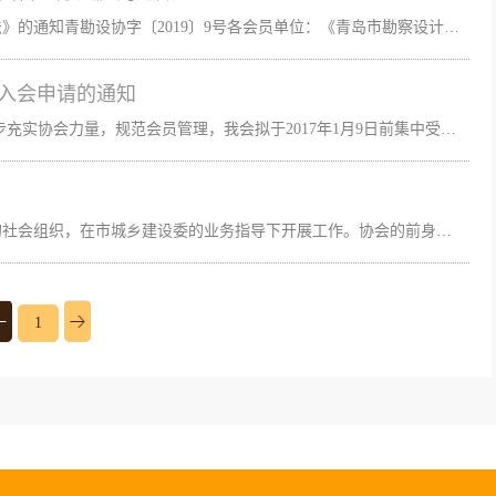
关于印发《青岛市勘察设计协会会员管理办法》的通知青勘设协字〔2019〕9号各会员单位：《青岛市勘察设计协会会员管理办法》已经协会第五届二次会员代表大会审议通过，现印发给各会员单位，请认真遵照执行。 附件：《青岛市勘察设计协会会员管理办法》 青岛市勘察设计协会 2019年7月23日附件：青岛市勘察设计协会会员管理办法 第一章 总 则第一条 为了充分发挥青岛市勘察设计协会组织的作...
理入会申请的通知
各勘察设计单位： 为积极吸收新会员，进一步充实协会力量，规范会员管理，我会拟于2017年1月9日前集中受理入会申请，现将有关事宜通知如下： 1、凡具备工程勘察、设计相关资质的我市或外地入青、驻青勘察设计单位，均可自愿申请加入青岛市勘察设计协会。 2、申请入会单位请认真填写《青岛市勘察设计协会会员登记（申请）表》并加盖公章，于2017年1月9日12时前报至青岛市勘察设计协会办公室，协会将通过召开理事会集中审核。 3、已入会的勘察设计单位如企业信息发生变更，请重新填写《青岛市勘察设计协会会员登记（申请）表》加盖公章并报送。 联系人：刘玥，联系电话：88950272。 特此通知。 附件：《青岛市勘察设计协会会员登记（申请）表》 ...
青岛市勘察设计协会是青岛市勘察设计行业的社会组织，在市城乡建设委的业务指导下开展工作。协会的前身是1985年成立的山东省勘察设计协会青岛分会，1991年底正式注册成为青岛市勘察设计协会，作为独立的社团法人开展行业服务工作。2002年，在市城乡建设委确定的“培育发展行业协会，探索行业管理专业化”工作思路指导下，青岛市勘察设计协会得以实现快速发展。附件
1