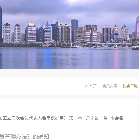
首页
→
会员服务
→
协会章程
青岛市勘察设计协会章程（经2019年7月22日第五届二次会员代表大会审议确定） 第一章 总则第一条 本会名称：青岛市勘察设计协会。英文译名：Qingdao Association of Investigation and Design，缩写：QAID。第二条 本会的性质：协会的性质是由本市（包括驻青、入青）建设工程勘察设计咨询单位自愿结成的行业性、非营利性的社会团体。第三条 本会作为单位会员加入外国或者国际非营利组织，需经本会常务理事会表决通过，按照国家有关外事工作的规定审批后，报业务主管单位和社团登记管理机关备案。第四条 本会的业务主管单位是青岛市住房和城乡建设局；社团登记管理机关是青岛市民政局。本会接受业务主管单位的业务指导和社团登记管理机关的监督管理。第五条 本会的住所：青岛市市南区宁夏路288号1号楼甲，邮政编码：266071。第二章 宗旨和业务范围第六条 本会的宗旨：遵守宪法、法律、法规和国家政策，遵守社会道德，坚持为政府主管部门当好参谋，坚持为会员单位服务，坚持改革，加强行业管理，维护行业利益，充分发挥会员单位的积极性，推动勘察设计事业的发展和进步，为全市现代化建设作出贡献。本会遵守下列规定： （一）不利用制定行业规则或...
会员管理办法》的通知