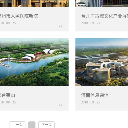
亳州市人民医院新院
台儿庄古城文化产业展
018
.
09
.
25
2018
.
09
.
25
烟台莱山
济南信息通信
018
.
09
.
25
2018
.
09
.
25
上一页
1
下一页