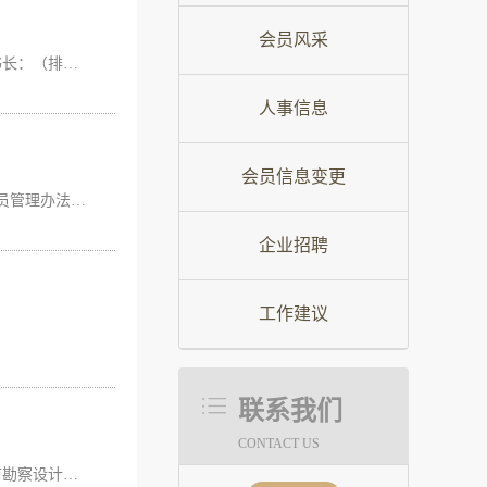
会员风采
根据青岛市勘察设计协会章程第四章第十六条规定，经协会2018年第一次常务理事会审议决定：同意以下同志为副秘书长：（排名不分先后）赵 星 青岛市勘察设计协会技术咨询部副主任李 鹏 青岛勘察测绘研究院经营部副部长于 波 青岛市建筑设计研究院经营部部长卢 婷 青岛腾远设计事务所有限公司知识品牌部总监倪 超 青岛北洋建筑设计有限公司副主任工程师于秀欣 青岛市政工程设计院院长助理 青岛市勘察设计协会二○一八年九月二十八日 青岛市勘察设计协会2018年第一次常务理事会副秘书长提名人简介 赵星 1984年生人，男，汉族。2007年3月进入青岛市勘察设计协会技术咨询部协助基坑评审工作，现任青岛市勘察设计协会技术咨询部副主任。多年工作中评审完成了基坑设计项目1000余个，同时，协助建管局完成项目抢险，提供技术支持，多次协助组织完成了青岛市年底优秀勘察设计评选会议。 李鹏 男，中共党员。2000年7月-2001年7月任中铁十三局道桥施工技术员，2001年7月-2002年9月任青岛海容房地产公司项目管理员，2002年9月-2010年5月任勘察院岩土公司项目经理、工程一部部长，2010年5月-2012年3月任青岛勘察测绘研究院经营...
人事信息
会员信息变更
关于印发《青岛市勘察设计协会会员管理办法》的通知青勘设协字〔2019〕9号各会员单位：《青岛市勘察设计协会会员管理办法》已经协会第五届二次会员代表大会审议通过，现印发给各会员单位，请认真遵照执行。 附件：《青岛市勘察设计协会会员管理办法》 青岛市勘察设计协会 2019年7月23日附件：青岛市勘察设计协会会员管理办法 第一章 总 则第一条 为了充分发挥青岛市勘察设计协会组织的作用，规范会员的发展和管理，增强协会的凝聚力，促进行业发展根据国家有关规定和《青岛市勘察设计协会章程》，制定本办法。第二条 青岛市勘察设计协会会员须遵守本会章程，认真履行义务，同时享有相应的权利。 第二章 会员发展第三条 入会条件（一）根据《青岛市勘察设计协会章程》规定：凡拥护本会章程，有意愿加入本会的本市(包括驻青、...
企业招聘
工作建议
联系我们
CONTACT US
根据《青岛市勘察设计协会章程》的规定，经青岛市勘察设计协会常务理事会议审议决定，同意吸收下列单位为青岛市勘察设计协会会员：中铁一院集团山东建筑设计院有限公司上海市政工程设计研究总院(集团)有限公司北京中健和华建筑设计有限公司北京中环世纪工程设计有限责任公司青岛分公司广州山水比德设计股份有限公司山东分公司青岛拓界建筑设计有限公司青岛恒源新电力设计院有限公司山东建元工程检测鉴定有限公司山东绿城青和建筑设计有限公司北京世纪千府国际工程设计有限公司青岛方华营造分公司磐石(青岛)装配式建筑科技有限公司山东正维勘察测绘有限公司青岛博海建设集团有限公司北京云翔建筑设计有限公司北京东方华脉工程设计有限公司上海精典规划建筑设计有限公司（排名不分先后） 2019年12月27日