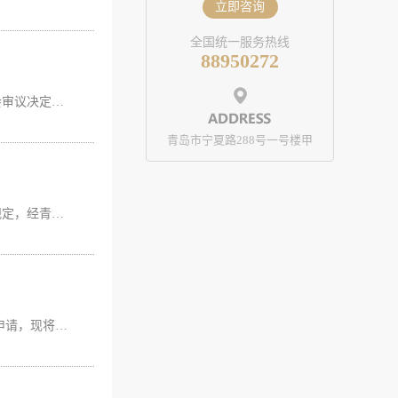
立即咨询
全国统一服务热线
88950272
青岛市勘察设计协会关于增补及变更常务理事单位的决定各会员单位：经青岛市勘察设计协会第五届二次会员代表大会审议决定：增补青岛市建设工程施工图设计审查有限公司、青岛市城乡建筑设计院有限公司为常务理事单位；常务理事单位德才装饰股份有限公司，其常务理事单位资格变更为青岛中房建筑设计院有限公司。 2019年7月22日
青岛市宁夏路288号一号楼甲
青岛市勘察设计协会 关于同意吸收新会员单位的决定 各会员单位：根据《青岛市勘察设计协会章程》的规定，经青岛市勘察设计协会常务理事会议及五届二次会员代表大会审议决定，同意吸收下列单位为青岛市勘察设计协会会员：山东绿城青和建筑设计有限公司山东建元工程检测鉴定有限公司青岛恒源新电力设计院有限公司青岛拓界建筑设计有限公司广州山水比德设计股份有限公司山东分公司。（排名不分先后） 2019年7月22日
各勘察设计单位： 为积极吸收新会员，进一步充实协会力量，规范会员管理，我会拟于2017年1月9日前集中受理入会申请，现将有关事宜通知如下： 1、凡具备工程勘察、设计相关资质的我市或外地入青、驻青勘察设计单位，均可自愿申请加入青岛市勘察设计协会。 2、申请入会单位请认真填写《青岛市勘察设计协会会员登记（申请）表》并加盖公章，于2017年1月9日12时前报至青岛市勘察设计协会办公室，协会将通过召开理事会集中审核。 3、已入会的勘察设计单位如企业信息发生变更，请重新填写《青岛市勘察设计协会会员登记（申请）表》加盖公章并报送。 联系人：刘玥，联系电话：88950272。 特此通知。 附件：《青岛市勘察设计协会会员登记（申请）表》 &...