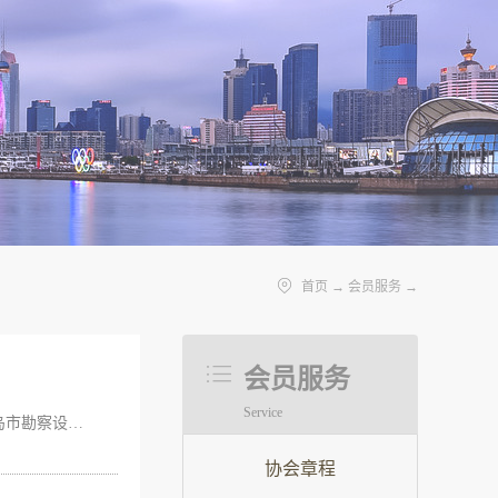
首页
→
会员服务
→
会员服务
Service
青岛市勘察设计协会章程（经2019年7月22日第五届二次会员代表大会审议确定） 第一章 总则第一条 本会名称：青岛市勘察设计协会。英文译名：Qingdao Association of Investigation and Design，缩写：QAID。第二条 本会的性质：协会的性质是由本市（包括驻青、入青）建设工程勘察设计咨询单位自愿结成的行业性、非营利性的社会团体。第三条 本会作为单位会员加入外国或者国际非营利组织，需经本会常务理事会表决通过，按照国家有关外事工作的规定审批后，报业务主管单位和社团登记管理机关备案。第四条 本会的业务主管单位是青岛市住房和城乡建设局；社团登记管理机关是青岛市民政局。本会接受业务主管单位的业务指导和社团登记管理机关的监督管理。第五条 本会的住所：青岛市市南区宁夏路288号1号楼甲，邮政编码：266071。第二章 宗旨和业务范围第六条 本会的宗旨：遵守宪法、法律、法规和国家政策，遵守社会道德，坚持为政府主管部门当好参谋，坚持为会员单位服务，坚持改革，加强行业管理，维护行业利益，充分发挥会员单位的积极性，推动勘察设计事业的发展和进步，为全市现代化建设作出贡献。本会遵守下列规定： （一）不利用制定行业规则或者其他方式垄断市场，妨碍公平竞争，损害消费者、非会员的合法权益或者社会公共利益； （二）不采取维持价格、市场分割等方式限制会员开展正当的经营活动或者参与其他社会活动；（三）不在会员之间实施歧视性待遇； （四）不违反法律、法规和章程的规定向会员收费或者摊派； （五）未经法律、法规授权或者委托，不行使公共行政管理职能； （六）不实施法律、法规禁止的其他行为。第七...
协会章程