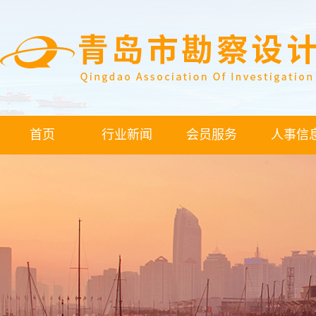
首页
行业新闻
会员服务
人事信