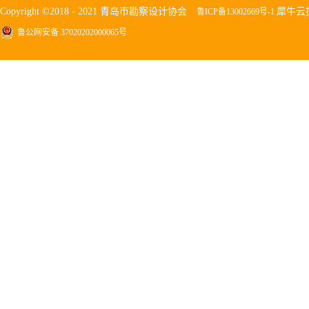
Copyright ©2018 - 2021 青岛市勘察设计协会
犀牛云
鲁ICP备13002669号-1
鲁公网安备 37020202000065号