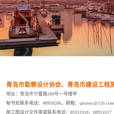
青岛市勘察设计协会、青岛市建设工程
地址：青岛市宁夏路288号一号楼甲
秘书处联系电话：88950288，邮箱：qkxmsc@126.com
施工图设计文件审查联系电话：85931918，88951017