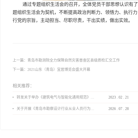
通过专题组织生活会的召开，全体党员干部思想认识有了
题组织生活会为契机，不断提高政治判断力、领悟力、执行力
行党的宗旨，主动担当、尽职尽责，干出实绩，做出实效。
上一篇：
青岛市勘测院全力保障自然灾害普查区县级质检汇交工作
下一篇：
2021山东（青岛）宜居博览会盛大开幕
相关推荐：
转发关于举办《建筑电气与智能化通用规范》 GB55024-2022公益宣贯的通知
2023
.
02
.
21
关于开展《青岛市勘察设计行业从业人员行为导则》、《青岛市住宅工程设计审查品质提升指引（2026版）》宣贯活动的通知
2026
.
07
.
28