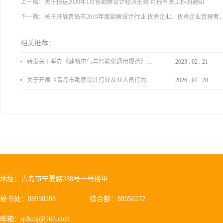
上一篇：
关于报送2020年1月份勘察设计经济形势 月报有关工作的通知
下一篇：
关于开展青岛市2019年度勘察设计行业 优秀企业、优秀企业管理者
相关推荐：
转发关于举办《建筑电气与智能化通用规范》 GB55024-2022公益宣贯的通知
2023
.
02
.
21
关于开展《青岛市勘察设计行业从业人员行为导则》、《青岛市住宅工程设计审查品质提升指引（2026版）》宣贯活动的通知
2026
.
07
.
28
地址：青岛市宁夏路288号一号楼甲
秘书处：88950288
综合部：88950272
邮箱：qdkcsj@163.com