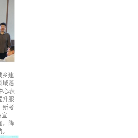
城乡建
领域落
中心表
提升服
、新考
策宣
询，降
航。