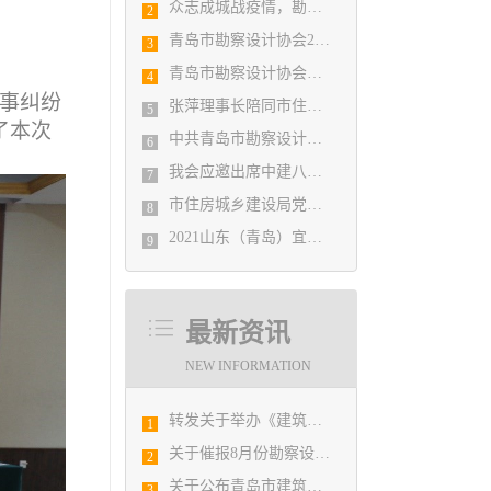
众志成城战疫情，勘察设计行业在行动
2
青岛市勘察设计协会2020年度第一次理事会顺利召开
3
青岛市勘察设计协会陪同市住房和城乡建设局刘波副局长走访调研会员单位
4
民事纠纷
张萍理事长陪同市住房和城乡建设局赴陇南开展东西部扶贫协作工作
5
了本次
中共青岛市勘察设计协会党支部日前召开民主生活会
6
我会应邀出席中建八局四公司设计管理研究院揭牌仪式
7
市住房城乡建设局党组书记、局长陈勇调研市勘察设计协会及所属审图机构
8
2021山东（青岛）宜居博览会盛大开幕
9
最新资讯
NEW INFORMATION
转发关于举办《建筑电气与智能化通用规范》 GB55024-2022公益宣贯的通知
1
关于催报8月份勘察设计经济形势月报的通知
2
关于公布青岛市建筑设计BIM技术应用技能选拔赛获奖结果的通知
3