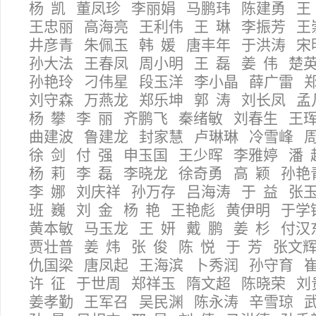
杨 凯 董凤珍 李丽娟 马鹏玮 陈建勇 王
王忠丽 高海亮 王利伟 王 琳 李振芳 
井彦青 朱佩玉 韩 媛 唐丰年 于洪涛 
孙大法 王春凤 周小明 王 磊 姜 伟 楚
孙艳玲 刁伟星 段玉洋 李小晶 薛广雷 
刘守森 万燕龙 郑乐坤 郭 涛 刘长凤 
杨 攀 李 丽 齐鹏飞 秦绪敏 刘春生 王
曲建波 鲁建龙 封家慧 卢琳琳 冷雪峰 
徐 剑 付 强 申玉国 王少晖 李雅婷 潘
杨 莉 李 磊 李晓龙 徐奇勇 高 颖 孙
李 娜 刘庆祥 孙万存 吕海涛 于 益 张
班 巍 刘 金 杨 艳 王艳彪 黄伊明 于
黄本敏 马玉龙 王 妍 戴 鹏 姜 杉 付
贾壮普 姜 炜 张 俊 陈 悦 于 芳 张文
仇国梁 唐凤起 王海滨 卜秀润 孙守育 
许 征 于世周 郑祥玉 隋文超 陈晓荣 
姜孝勤 王军召 吴民渊 陈永涛 辛雪