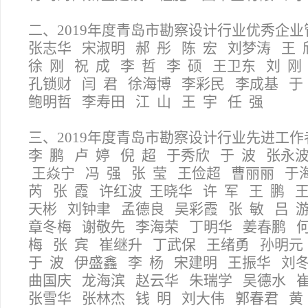
二、2019年度青岛市勘察设计行业优秀企业
张志华
宋淑明
郝
彤
陈
宏
刘梦涛
王
徐
刚
祝
成
李
哲
李
硕
王卫东
刘
刚
孔锁财
闫
君
徐海博
李彩民
李成基
于
鲍明哲
李寿田
江
山
王
宇
任
强
三、2019年度青岛市勘察设计行业先进工作
李 鹏 卢 婷 倪 超 于秀欣 于 波 张永
王焱宁 冯 强 张 莹 王俭超 曹丽丽 于
芮 张 霞 许红波 王晓华 许 军 王 鹏 
天彬 刘钟聿 孟德良 吴彩霞 张 敏 吕 游
章冬梅 谢敬先 李海荣 丁明华 姜春鹏 何
梅 张 宾 崔继升 丁武保 王绪勇 孙明元
于 波 伊盛鑫 李 杨 宋建明 王振华 刘
曲国庆 龙海滨 赵云华 朱瑞学 吴德水 
张雪华 张林杰 钱 明 刘大伟 郭春君 黄