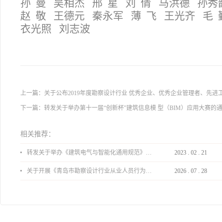
孙 曼 吴相杰 邢 星 刘 倩 马洪德 孙
赵 敬 王德元 秦永军 薄 飞 王光齐 毛
衣光照 刘志波
上一篇：
关于公布2019年度勘察设计行业 优秀企业、优秀企业管理者、先进
下一篇：
转发关于举办第十一届“创新杯”建筑信息模 型（BIM）应用大赛的
相关推荐：
转发关于举办《建筑电气与智能化通用规范》 GB55024-2022公益宣贯的通知
2023
.
02
.
21
关于开展《青岛市勘察设计行业从业人员行为导则》、《青岛市住宅工程设计审查品质提升指引（2026版）》宣贯活动的通知
2026
.
07
.
28