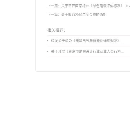
上一篇：
关于召开国家标准《绿色建筑评价标准》（GB/T 
下一篇：
关于收取2019年度会费的通知
相关推荐：
转发关于举办《建筑电气与智能化通用规范》 GB55024-2022公益宣贯的通知
关于开展《青岛市勘察设计行业从业人员行为导则》、《青岛市住宅工程设计审查品质提升指引（2026版）》宣贯活动的通知