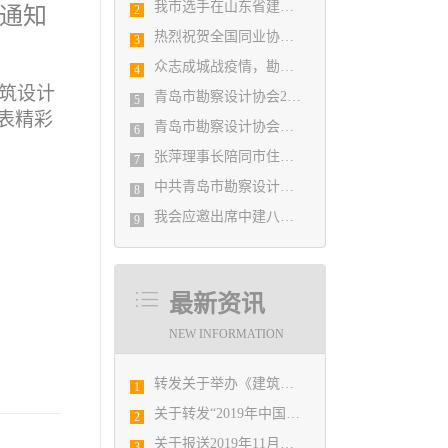
我市选手在山东省建筑设计BIM技术应用技能竞赛取得佳绩
的通知
2
热烈祝贺全国同业协会共庆新中国成立七十周年大会在广州成功举办 我市工程勘察设计行业获得多项荣誉称号
3
众志成城战疫情，勘察设计行业在行动
4
筑设计
青岛市勘察设计协会2020年度第一次理事会顺利召开
5
表精彩
青岛市勘察设计协会陪同市住房和城乡建设局刘波副局长走访调研会员单位
6
张萍理事长陪同市住房和城乡建设局赴陇南开展东西部扶贫协作工作
7
中共青岛市勘察设计协会党支部日前召开民主生活会
8
我会应邀出席中建八局四公司设计管理研究院揭牌仪式
9
最新资讯
NEW INFORMATION
转发关于举办《建筑电气与智能化通用规范》 GB55024-2022公益宣贯的通知
1
关于转发“2019年中国建筑设计行业秋季院长论坛”的通知
2
关于报送2019年11月份勘察设计经济形势月报有关工作的通知
3