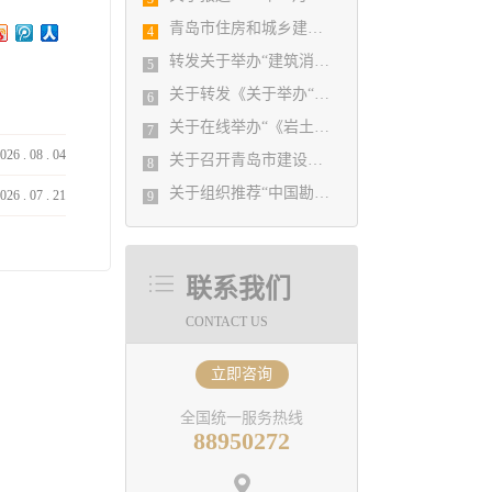
青岛市住房和城乡建设局 关于进一步做好勘察设计行业统计报表工作 的通知
4
转发关于举办“建筑消防设计方法与审查验收”网络讲座的通知
5
关于转发《关于举办“新政下申请工程设计资质暨施工资质申报管理政策解读和申报实务培训班”的通知》的通知
6
关于在线举办“《岩土工程勘察文件技术审查要点(2020版)》 宣贯暨岩土工程勘察施工图审查常见问题解析培训班”的通知
7
026
.
08
.
04
关于召开青岛市建设工程消防验收培训会议的预备通知
8
关于组织推荐“中国勘察设计协会行业技术咨询专家库专家”的通知
026
.
07
.
21
9
联系我们
CONTACT US
立即咨询
全国统一服务热线
88950272