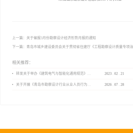
上一篇：
关于催报3月份勘察设计经济形势月报的通知
下一篇：
青岛市城乡建设委员会关于贯彻省住建厅《工程勘察设计质量专项
相关推荐：
转发关于举办《建筑电气与智能化通用规范》 GB55024-2022公益宣贯的通知
2023
.
02
.
21
关于开展《青岛市勘察设计行业从业人员行为导则》、《青岛市住宅工程设计审查品质提升指引（2026版）》宣贯活动的通知
2026
.
07
.
28