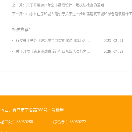
上一篇：
关于开展2014年全市勘察设计市场执法检查的通知
下一篇：
山东省住房和城乡建设厅关于进一步加强建筑节能和绿色建筑设计
相关推荐：
转发关于举办《建筑电气与智能化通用规范》 GB55024-2022公益宣贯的通知
2023
.
02
.
21
关于开展《青岛市勘察设计行业从业人员行为导则》、《青岛市住宅工程设计审查品质提升指引（2026版）》宣贯活动的通知
2026
.
07
.
28
地址：青岛市宁夏路288号一号楼甲
秘书处：88950288
综合部：88950272