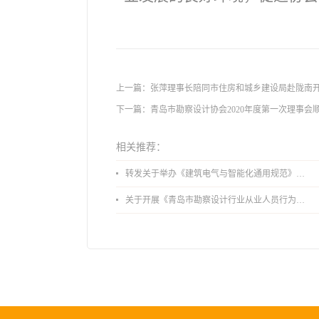
上一篇：
张萍理事长陪同市住房和城乡建设局赴陇南
下一篇：
青岛市勘察设计协会2020年度第一次理事会
相关推荐：
转发关于举办《建筑电气与智能化通用规范》 GB55024-2022公益宣贯的通知
关于开展《青岛市勘察设计行业从业人员行为导则》、《青岛市住宅工程设计审查品质提升指引（2026版）》宣贯活动的通知