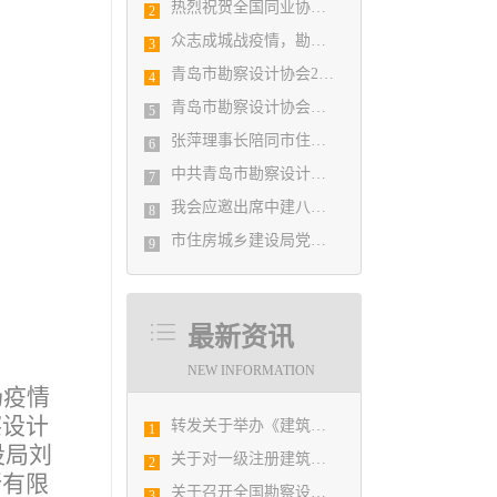
热烈祝贺全国同业协会共庆新中国成立七十周年大会在广州成功举办 我市工程勘察设计行业获得多项荣誉称号
2
众志成城战疫情，勘察设计行业在行动
3
青岛市勘察设计协会2020年度第一次理事会顺利召开
4
青岛市勘察设计协会陪同市住房和城乡建设局刘波副局长走访调研会员单位
5
张萍理事长陪同市住房和城乡建设局赴陇南开展东西部扶贫协作工作
6
中共青岛市勘察设计协会党支部日前召开民主生活会
7
我会应邀出席中建八局四公司设计管理研究院揭牌仪式
8
市住房城乡建设局党组书记、局长陈勇调研市勘察设计协会及所属审图机构
9
最新资讯
NEW INFORMATION
场疫情
察设计
转发关于举办《建筑电气与智能化通用规范》 GB55024-2022公益宣贯的通知
1
设局刘
关于对一级注册建筑师、勘察设计注册工程师注册申报及相关业务办理的通知
2
所有限
关于召开全国勘察设计行业信息化工作交流会暨中国勘察设计协会信息化推进工作委员会2019年年会的通知
3