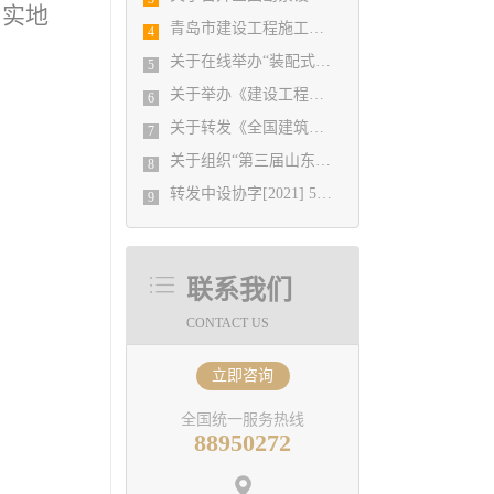
，实地
青岛市建设工程施工图设计审查有限公司 业务办理温馨提示
4
关于在线举办“装配式建筑技术发展与应用”培训班的通知
5
关于举办《建设工程消防设计审查验收管理暂行规定》实施细则宣贯与第三方消防服务机构检测验收全过程实务操作专题培训班的通知
6
关于转发《全国建筑设计行业创新创优学术峰会11月13日在重庆召开》的通知
7
关于组织“第三届山东省城市建设博览会”集中观展活动的通知
8
转发中设协字[2021] 52号关于印发《工程勘察、建筑设计行业和市政公用工程优秀勘察设计奖评选办法》的通知
9
联系我们
CONTACT US
立即咨询
全国统一服务热线
88950272