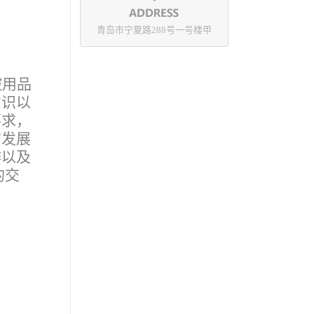
青岛市宁夏路288号一号楼甲
控用品
意识以
要求，
前发展
作以及
的交