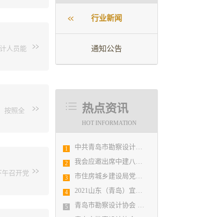
区市中率先完成省级数据汇交、修改、质检，成
行业新闻
，做到了让领导省心、让甲方安心，进一步彰显
城乡建设
计协会领
省级数据汇交中，市勘测院按要求帮助莱西市另一家
通知公告
设计人员能
岛市勘察
整改意见，并督导其完成汇交。宿裕、马赶、韦
聘书。青
局、青岛
，克服当地突发疫情的影响，在做好自身防护的
对总”在线
最终顺利完成任务，得到省市住建部门领导的高
参加了培
示，调解
较弱无法完成平度市数据汇交，影响了全省工作
大师《建
起点，也
热点资讯
，按照全
认为，本
后坚持“依
为其提供了大量的技术支持，项目组讲政治、顾
能力提升
HOT INFORMATION
工作模式探
，采用自主开发的软件查找出十余万条数据错
年人才和
数量，节
责制、抗震
解决的问题，帮助平度市完成数据汇交、整改、
讲话中指
中共青岛市勘察设计协会党支部日前召开民主生活会
1
，组织技术
织好后续
的重要举
省住建厅有关负责人在督导过程中充分认可市勘
我会应邀出席中建八局四公司设计管理研究院揭牌仪式
2
升级等困
宣传，提
下午召开党
难首先找青岛市勘测院”，进一步提出希望我院协助
利通过质
市住房城乡建设局党组书记、局长陈勇调研市勘察设计协会及所属审图机构
工作，切
3
应区住建
讲话中表
2021山东（青岛）宜居博览会盛大开幕
4
院领导，
青岛市勘察设计协会 第五届二次会员代表大会纪要
院项目组
5
次组织集