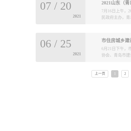
高标准严控数据
07
/
20
2021山东（
中学习讨论。党
完成普查任务的
7月16日上午
坦诚交流，对支
形象。在省级数
2021
民政府主办，青
题组织生活会分
出整改意见，并
视、剖析、批评
地突发疫情的影
情况、开展党史
得到省市住建部
会展包括勘察设
党小组全体党员
影响了全省工作
06
/
25
市住房城乡建
块，系统、立体
找差距和不足，
治、顾大局，紧
6月21日下午
满城乡”的初心
查找问题、提高
半天时间就解决
2021
协会、青岛市建
有限公司、青岛
组织生活会开展
市两级的充分认
有限公司、青岛
开，全体党员干
“一有困难首先
筑设计院有限公
活会为契机，不
上一页
1
2
、企业当前发展
线索，通过纵览
在工作中践行党
当前图纸报审、
计成果，展示了
计协会理事长兼
程，更充分体现
当前内部改革主
中心，聚焦人民
公司的工作成绩
和汗水。本届宜
住房和城乡建设
理念、城市更新
面，都发挥出突
谋宜居美好未来
化、施工图审查
创新的迫切任务