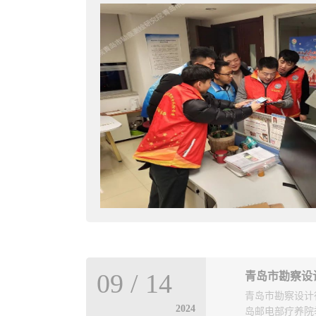
训会
青岛市勘察设计行业民事纠纷调解协调中心正式揭牌成立
，青岛市勘察设计
城乡建设局组织
心成立暨企业风
，以及企业会场
人民法院立案一
大师任庆英《绿
标志着青岛市勘
解读相关视频材
长张萍、青岛市
训以问题为导
市勘察设计协会
培训是根据省住
09
/
14
青岛市勘察设
局、青岛市中级
青年人才和卓越
青岛市勘察设计
2024
岛邮电部疗养院
实 “总对总”
、建筑师负责