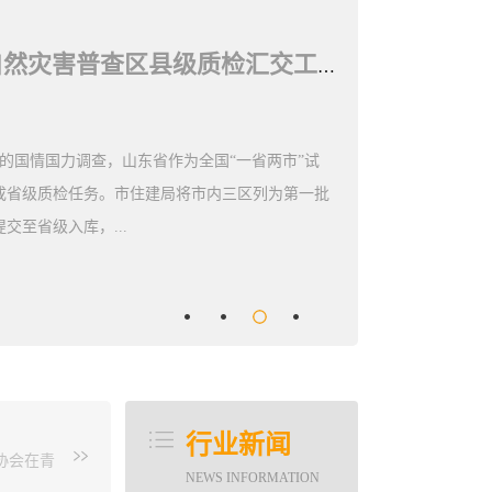
青岛市勘测院全力保障自然灾害普查区县级质检汇交工作
的国情国力调查，山东省作为全国“一省两市”试
成省级质检任务。市住建局将市内三区列为第一批
交至省级入库，...
李琳、杨震、王超、王刚、侯安业等同志全力保
级等困难，不负众望、加班加点、通宵轮班作
查，按期顺利通过质检程序提交数据。市勘测院
目”技术服务质检单位，应区住建局紧急要求，克服
行业新闻
技术培训、周密部署任务，上到院领导，下到一
协会在青
NEWS INFORMATION
期完成任务！在莱西市质检工作中，市勘测院项