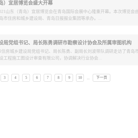
质量，在我市外围区市中率先完成省级数据汇交、修改、质检，成为唯一
青岛）宜居博览会盛大开幕
员与党员之间一对一开展了谈心谈话，相互沟通思想，就工作中遇到的问
项目组，做到了让领导省心、让甲方安心，进一步彰显了“精勘准测慧城市
，2021山东（青岛）宜居博览会在青岛国际会展中心隆重开幕。本次博览会
部工作也提出了许多中肯的意见建议，为开好本次会议打下了良好的基础
据汇交中，市勘测院按要求帮助莱西市另一家中标单位的工作进行评估、
岛市住房和城乡建设局、青岛日报报业集团等承办。...
为三部分、四场次进行。第一部分为支部委员会组织生活会，全体支部委
督导其完成汇交。宿裕、马赶、韦铖、李祥、张鹏等项目组成员群策群力
与自我批评；第二部分为全体党员大会，由支部书记张萍同志报告支部上
响，在做好自身防护的同时，十几天夜以继日全力开展工作，最终顺利完
学习教育情况，并对党支部工作进行对照检视。第三部分为党小组组织生
门领导的高度评价。与此同时，某公司因技术能力较弱无法完成平度市数
计、开发建设、社区配套、智能家居、物业服务、绿色出行、城乡融合等
围绕“学党史、悟思想、办实事、开新局”主题，结合个人思想和工作职责
进度。市勘测院项目组应省住建厅要求为其提供了大量的技术支持，项目
设局党组书记、局长陈勇调研市勘察设计协会及所属审图机构
、多维诠释宜居理念，展示岛城住建成就，展现出住建系统和住建人“住
剖析原因，明确努力方向和整改措施，实事求是地进行了批评和自我批评
急调派专人接管整个平度数据，采用自主开发的软件查找出十余万条数据
，市住房城乡建设局党组书记、局长陈勇、副局长刘波带队调研走访了青岛
情怀。工程勘察设计板块由青岛市勘察设计协会会同青岛市建设工程施工
认识、增强团结、改进工作的目的，取得了良好的效果。局机关党委孙来
了其十几天没有解决的问题，帮助平度市完成数据汇交、整改、质检，再
设工程施工图设计审查有限公司，协调解决行业协会...
市勘察测绘研究院、青岛市建筑设计研究院集团股份有限公司、青岛北洋
情况进行了点评并对下一步党史学习教育工作提出要求。通过专题组织生
可。省住建厅有关负责人在督导过程中充分认可市勘测院的技术实力和敬
腾远设计事务所有限公司、青岛市市政工程设计研究院有限责任公司、青
部思想认识有了进一步的提高，更加坚定了理想信念。党支部将以此次专
找青岛市勘测院”，进一步提出希望我院协助省厅对威海乳山等...
司和青岛市民用建筑设计院有限公司共同组织承办，以“光影建筑雕刻百年
断提高政治判断力、领悟力、执行力，把党史学习教育成果切实转化为创
3
4
5
6
7
8
9
10
下一页
...
中存在问题和困难。在市勘察设计协会、市施工图设计审查公司，陈勇详
、成长、腾飞和杨帆四个板块回顾青岛的城市发展、变迁历程，通过一系
的宗旨，主动担当、尽职尽责，干出实绩，做出实效。
项目评优、深基坑设计评审等服务企业的工作流程及服务工作开展情况。
我市勘察设计行业由小变大，工程勘察设计技术由人工到信息化技术的飞
市施工图设计审查公司董事长张萍详细汇报了协会、审图公司业务开展情
了勘察设计人贯彻落实创新、协调、绿色、开放、共享的发展理念，坚持
要思路和措施进行了系统汇报。在座谈过程中，陈勇首先对市勘察设计协
群众新期待和建设“开放、现代、活力、时尚”的宜居青岛的时代需求而付
给予了充分肯定。他表示，多年来市勘察设计协会、市审图公司能够始终
居博览会展会面向社会开放到7月18日，期间还将举办多场分论坛活动，
工作重点，扎实开展工作，在引领行业发展、开展质量把关、热心社会公
、绿色建筑、智能建造、新城建、新材料、新技术等多个角度进行研讨与
出作用。陈勇强调，既要肯定成绩，更要直面问题。随着当前行业发展形
。
政策不断调整，无论是协会工作，还是施工图审查业务，都面临着转型发
。他指出，协会及审图公司当前的改革发展工作，主要应从几个方面着手