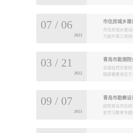
调解中心表态发
继续按照培训计
服务领域、提升
暨企业风险管理
07
/
06
市住房城乡建
局勘察设计处、
质量发展的新使
市住房城乡建设
导一起为调解中
2023
，全力做好机制建
力提升第三场培
设计协会理事长
岛市勘察设计协
设行业的规范化
市中级人民法院
源，为行业的平
及企业会场共1
诉调对接机制的
03
/
21
青岛市勘测院
指出，深入推进
训会议。会上，
中心的工作对于
全国自然灾害综
筑设计碳排放计
是更加充分发挥
司法的重要举
2022
国部署要求应于
次能力提升培训
法合规、公平公
中心今后加强政
培训是根据省住
索等工作，努力
卓越工程师等优
通过专业化规范
约行政资源，为
为第一批上交成
技术应用、BI
出，深入推进多
09
/
07
青岛市勘察设
乡建设局执法协
人员李琳、杨震
培训工作，为设
措，也是保障行
按照青岛市住房
协会积极履行社
难，不负众望、
高广大从业企业
2021
史学习教育专题
检程序提交数据
实为行业的稳定
局紧急要求，克
示，开展行业调
下到一线职工，
孙来烈同志列席