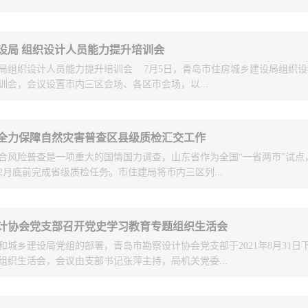
目组高标准严控数据质量，在我市外围
为唯一一个提前完成普查任务的项目组
讲座活动。来自我市勘察设计单位代表共80余人参加了本次活动。市住房
设局 组织设计人员能力提升培训会
执法协调处，市中级人民法院立案一庭相关部门负责同志与青岛市勘察设
了“精勘准测慧城市”的品牌形象。在
局组织设计人员能力提升培训会 7月5日，青岛市住房城乡建设局组织
心揭牌，标志着青岛市勘察设计行业民事纠纷调解协调中心正式成立。青
中标单位的工作进行评估、质检和提出
训会，会议设置市内三区会场、各区市会场，以...
张萍、青岛市勘察设计行业调解中心副主任陆涛共同为首批调解员颁发了
会副理事长兼秘书长潘贵成在主持会议时，首先对青岛市住房和城乡建设
铖、李祥、张鹏等项目组成员群策群力
、青岛市城市管理局联合印发的《关于在全市住房城乡建设领域落实 “总
同时，十几天夜以继日全力开展工作，
2个会场。勘察设计行业主管部门、设计单位、施工图审查机构的技术人员
试点工作方案》的文件精神进行了宣贯，并在代表调解中心表态发言时表
全力保障自然灾害普查区县级质检汇交工作
度评价。与此同时，某公司因技术能力
观看了全国勘察设计大师任庆英《绿色建筑设计导则》和山东省建筑设计
青岛市勘察设计协会来说，是协会拓展服务领域、提升服务水平的一个新
合风险普查是一项重大的国情国力调查，山东省作为全国“一省两市”试点
算导则》解读相关视频材料，并组织技术人员进行了交流研讨，大家一致
协会作用、履行服务行业高质量发展的新使命、新考验，调解中心将在今
进度。市勘测院项目组应省住建厅要求
2月底前完成省级质检任务。市住建局将市内三区列...
以问题为导向，针对性强，实效性高，参训人员受益匪浅。本次设计人员
正”的服务理念，全力做好机制建设、政策宣传、调解员队伍建设、调解
大局，紧急调派专人接管整个平度数据
房城乡建设厅统一部署，旨在提高工程设计整体水平、造就更多大师、青
为建设行业的规范化提供专业咨询，降低付诸仲裁、诉讼的工程争议纠纷
秀人员而实施的，共分8个专题，含盖绿色建筑、装配式建筑、建筑师负
误，仅半天时间就解决了其十几天没有
行业的平稳顺利发展保驾护航。市中级人民法院立案一庭副庭长汪青松在
果的区域，要求1月20日将数据提交至省级入库，青岛市勘测院高度重视
M技术应用、勘察管理信息化等内容。下步，将继续按照培训计划，认真组
元化纠纷解决机制改革，是我国深化司法改革、实现司法为民、公正司法
计协会党支部召开党史学习教育专题组织生活会
质检，再次得到省市两级的充分认可。
、王超、王刚、侯安业等同志全力保障，克服系统质检项调整、系统不断
计人员能力提升提供有力保障。
业和谐稳定发展的保障，希望青岛市勘察设计协会调解中心今后加强政策
和城乡建设局党组的部署，青岛市勘察设计协会党支部于2021年8月31日
测院的技术实力和敬业精神，“一有困
加班加点、通宵轮班作业，完成数据整合、质量提升和各级检查，按期顺
、从业人员的认识，加强调解员队伍建设，通过专业化规范化的调解服务
组织生活会，会议由支部书记张萍主持，局机关党委...
。市勘测院作为黄岛区“自然灾害综合风险普查项目”技术服务质检单位，
省厅对威海乳山等...
发展发挥应有的作用。市住房城乡建设局执法协调处一级调研员王振工在
服春节假期、工作量大的困难，连夜开展技术培训、周密部署任务，上到
解工作，充分体现了协会积极履行社会责任、...
全院工作一盘棋协同攻坚，如期完成任务！在莱西市质检工作中，市勘测
指导。会议前期，支部党员围绕指定的学习内容，积极开展自学，支部多