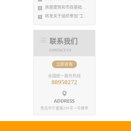
品牌建
房屋建筑和市政基础设施工程施工图审查办理服务指南
提升核心
8
遗留问
转发关于组织参加“工程勘察专题”大师讲堂的通知
9
建议，达
、市审图
，把审图
献。市勘
联系我们
..
CONTACT US
立即咨询
全国统一服务热线
88950272
青岛市宁夏路288号一号楼甲