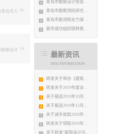
一个提前
青岛市勘察设计协会党支部召开党史学习教育专题组织生活会
6
题进行了
”的品牌
青岛市勘察测绘研究院参加第29届国际制图大会并荣获3项国际大奖
由青岛市人
7
。本次专
质检和提
员进行检
青岛市勘测院全力保障自然灾害普查区县级质检汇交工作
，克服当
8
半年工作
成任务，
我市成功组织园林景观设计创意职业技能竞赛
9
活会，各
据汇交，
七大板
，逐一查
组讲政
建为民，情
，达到了
错误，仅
市勘察设计
图设计审查
烈同志对
次得到省
最新资讯
建筑设计
活会的召
业精神，
岛中房建
NEW INFORMATION
题组织生
时光”为
新实践，
细了解了
列勘察设
转发关于举办《建筑电气与智能化通用规范》 GB55024-2022公益宣贯的通知
1
市勘察设
跃发展历
转发关于2019年度全国勘察设计注册工程师执业资格考试工作有关问题的通知
2
况，并就
以人民为
会及审图
关于报送2019年10月份勘察设计经济形势月报有关工作的通知
出的智慧
3
坚持围绕
从城市发展
关于报送2019年12月份勘察设计经济形势月报有关工作的通知
4
益等方
分享，共
关于减半收取2020年度会费的决定
势持续变
5
展和改革
转发关于领取2019年度山东省建筑信息模型（BIM）技术应用大赛获奖证书的通知
6
，一是坚
关于转发“医院设计与建造论坛”的通知
7