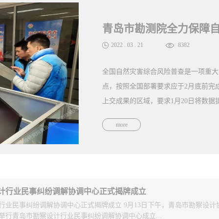
2022
.
03
.
21
8382
全国自然灾害综合风险普查是一项重大
点，按照全国部署要求应于2月底前完
上交成果的区域，要求1月20日将数据提
more
青岛市勘测院高度重视，组织技术人员
障，克服系统质检项调整、系统不断升
业，完成数据整合、质量提升和各级检
作为黄岛区“自然灾害综合风险普查项
计行业民事纠纷调解协调中心正式揭牌成立
春节假期、工作量大的困难，连夜开展
行业民事纠纷调解协调中心正式揭牌成立 9月13日下午，青岛市勘察设计
举行青岛市勘察设计行业民事纠纷调解协调中心成立...
线职工，全院工作一盘棋协同攻坚，如