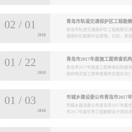
共计165家企业（含外地入青企业
02
/
01
青岛市轨道交通保护区工程勘
考核管理办法》“勘察设计单位的诚
青岛市轨道交通保护区工程勘察交流
的，考核分数每超过10分，在下一年
2018
通保护区勘察作业管理，日前，青岛轨
起,这165家企业在勘察设计招投标
成功举办。会议由市城乡建设委、
01
/
22
青岛市2017年度施工图审查机
勘察单位）参加。会议内容包括：
青岛市2017年度施工图审查机构
相关政策宣贯、城市建成区勘察外
2018
政府购买施工图审查服务实施办法》，
全倡议书签署仪式等。
建设行政主管部门开展了2017年
01
/
03
市城乡建设委公布青岛市201
评价结果为优秀的审查机构共10家
市城乡建设委公布青岛市2017年
有限公司、济南齐鲁施工图审查有
2018
市2017年度优秀工程勘察设计项目评选
审查有限公司、青岛北部湾建设工
心、青岛市平度建工设计文件审查
技术咨询有限责任公司。绩效评价结
年度优秀工程勘察设计项目评选活