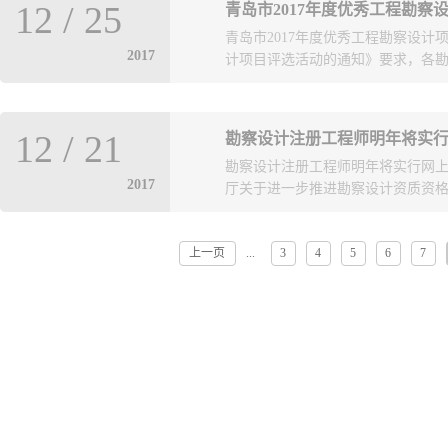
图审查有限公司、青岛鼎汇建设工
12
/
25
青岛市2017年度优秀工程勘察
开、公平、公正的原则组织专家对
青岛市2017年度优秀工程勘察设计
计信息网公示，共评出青岛市2017
2017
计项目评选活动的通知》要求，各勘察
项。
市城乡建委按公开、公平、公正的
12
/
21
勘察设计注册工程师明年将实
决，共评出青岛市2017年度优秀工
勘察设计注册工程师明年将实行网上
外公示。公示期三天。
2017
厅关于进一步推进勘察设计资质资格电
上一页
3
4
5
6
7
...
，勘察设计注册工程师将实行网上
册、延续注册、变更注册、注销注册
统”进行网上申报，不再提交纸质申