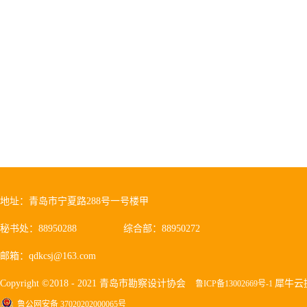
迹。吴经建表示，青岛市企业联合
的领导下，牢记宗旨、不改初衷、锐
心企业家，使企业家们的聪明智慧
显身手，让更多的优秀企业家通过
新一轮发展中继续走在前列。德才
员精品意识，始终保持公司稳健、
流的服务，为青岛市经...
地址：青岛市宁夏路288号一号楼甲
秘书处：88950288
综合部：88950272
邮箱：qdkcsj@163.com
Copyright ©2018 - 2021 青岛市勘察设计协会
犀牛云
鲁ICP备13002669号-1
鲁公网安备 37020202000065号