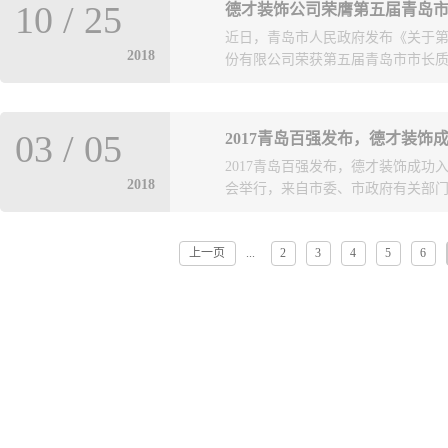
10
/
25
德才装饰公司荣膺第五届青岛
岛民营经济年度人物”荣誉称号，公
近日，青岛市人民政府发布《关于
业。市工商局党委委员、总会计师
2018
份有限公司荣获第五届青岛市市长质量
颁奖。据了解，青岛市民营企业协会
业”评选活动,取得了巨大的社会影
型升级的关键时期召开的一次承前启
的唯一一家民营企业。青岛市市长质
发展,将产生积极作用和深远意义。
03
/
05
2017青岛百强发布，德才装饰
开、公正、公平”的原则，经过资格
“民营经济年度人物”、“行业领军企
2017青岛百强发布，德才装饰成功入
长质量奖评审委员会全体会议审议通
境严峻的形势下，逆势增长，荣获
2018
会举行，来自市委、市政府有关部门的
式，表彰在经营管理方面取得卓越
奖、国优奖、国家级守合同重信用
高产品、工程和服务质量水平。德才
产权优势企业等诸多荣誉，持续领
观，抢抓机遇，开拓创新，积极发
展的高度认可与肯定，必将激励德
上一页
2
3
4
5
6
...
企业家协会会员企业以及全市各界企
计、建筑设计、装饰设计、装饰、
新的更大的贡献。
上，青岛市企业联合会、青岛市企业家
能力、卓越的绩效模式，不断提高
13.86亿元，比上年增加3.7亿元
峰会新闻中心、北京新机场、长沙
为显著的提升，德才装饰凭借突出的
扬州市科技馆等诸多地标性建筑，创
协会会长吴经建在致辞中说“自200
叶德才表示，荣获青岛市市长质量
强企业的销售收入、净利润、资产总额分别
业经营管理的认可，德才公司将努
年的9383亿元、573亿元、26202亿
高质量发展的德才道路，为青岛市
的门槛也从2005年的3.5亿元，提升到
真实地展现了青岛企业成长壮大、