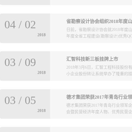
和经验做法，5月2日至4日，省住
04
/
02
省勘察设计协会组织2018年度
个设区市勘察设计科（处）长和4家
日前，省勘察设计协会就2018年度
建厅、长沙市建委和湘潭市审图中
2018
年度全省工程建设(勘察设计)优秀Q
数字化审查、多图联审和政府购买
理信息系统的建设运行监管情况。
协会（或行业主管部门）、各分会
03
/
09
汇智科技新三板挂牌上市
择优推荐参加全省评选。评选条件
2018年3月6日，汇智工程科技股份
降低造价、保护环境、职业健康安
2018
小企业股份转让系统举办了隆重的挂牌
效益、社会效益、环境效益方面取得
员参与活动的全过程，总结、记录活
以企业员工为主体的，能够体现“小
行业国内首家、山东省化工石化医
03
/
05
德才集团荣获2017年青岛行业
汇智科技来说具有里程碑意义，标
德才集团荣获2017年青岛行业领军
庆德说：“新时代为企业大展宏图提
2018
会暨民营经济年度人物、优秀民营企业
技建设成为国内一流的化工、石化、
岸新区隆重举行，凭借突出的业绩和