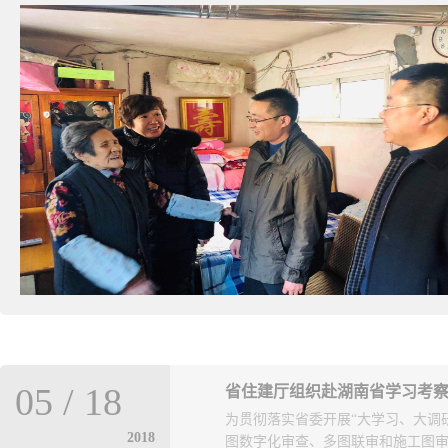
05
/
18
省住建厅组织赴湖南省学习考
为贯彻落实省委开展“大学习、大调
2018
图数字化审查、多图联审和施工图审查