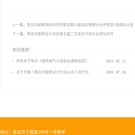
上一篇：
青岛市勘察测绘研究院参加第29届国际制图大会并荣获3项国际大奖
下一篇：
青岛市勘察设计协会第五届二次会员代表大会成功召开
相关推荐：
转发关于举办《建筑电气与智能化通用规范》 GB55024-2022公益宣贯的通知
2023
.
02
.
21
关于开展《青岛市勘察设计行业从业人员行为导则》、《青岛市住宅工程设计审查品质提升指引（2026版）》宣贯活动的通知
2026
.
07
.
28
地址：青岛市宁夏路288号一号楼甲