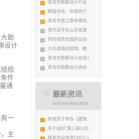
青岛市勘察设计行业民事纠纷调解协调中心正式揭牌成立
2
精准扶贫，你我同行 ——协会荣获全市2018年度脱贫攻坚和扶贫协作先进集体
3
青岛市施工图审查机构第八次联席会议成功举办
4
我市选手在山东省建筑设计BIM技术应用技能竞赛取得佳绩
5
广大勘
热烈祝贺全国同业协会共庆新中国成立七十周年大会在广州成功举办 我市工程勘察设计行业获得多项荣誉称号
6
察设计
众志成城战疫情，勘察设计行业在行动
7
青岛市勘察设计协会2020年度第一次理事会顺利召开
8
青岛市勘察设计协会陪同市住房和城乡建设局刘波副局长走访调研会员单位
包括但
9
质条件
质量通
最新资讯
NEW INFORMATION
具有一
转发关于举办《建筑电气与智能化通用规范》 GB55024-2022公益宣贯的通知
1
关于组织“第三届山东省城市建设博览会”集中观展活动的通知
2
力，主
转发中设协字[2021] 52号关于印发《工程勘察、建筑设计行业和市政公用工程优秀勘察设计奖评选办法》的通知
3