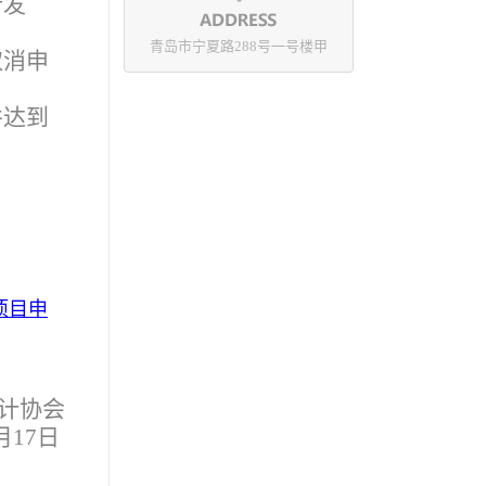
行发
青岛市宁夏路288号一号楼甲
取消申
并达到
项目申
计协会
月17日