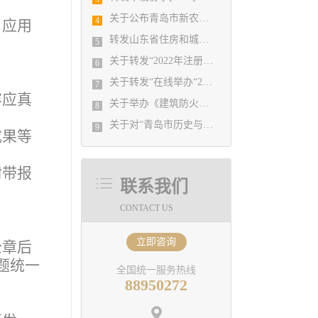
关于公布青岛市新农居建筑设计方案竞赛 评选结果的通知
4
、应用
转发山东省住房和城乡建设厅 关于举办山东省“土地杯”农村新型住房 建筑设计大赛的通知
5
关于转发“2022年注册土木工程师（岩土）、注册结构工程师继续教育（选修课）培训班”的通知
6
关于转发“在线举办“2023年注册结构工程师、注册土木（岩土）工程师\注册建筑师继续教育（选修课）培训班”的通知
7
容应真
关于举办《建筑防火通用规范》 （GB 55037-2022）、《消防设施通用规范》（GB 55036-2022） 培训的通知
8
关于对“青岛市历史与风貌建筑保护更新方案设计竞赛”评选结果公示的通知
9
成果等
附带报
联系我们
CONTACT US
立即咨询
公章后
主题统一
全国统一服务热线
88950272