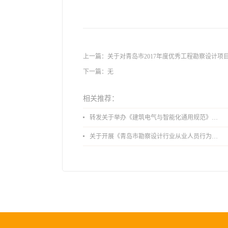
上一篇：
关于对青岛市2017年度优秀工程勘察设计项
下一篇：无
相关推荐：
转发关于举办《建筑电气与智能化通用规范》 GB55024-2022公益宣贯的通知
关于开展《青岛市勘察设计行业从业人员行为导则》、《青岛市住宅工程设计审查品质提升指引（2026版）》宣贯活动的通知