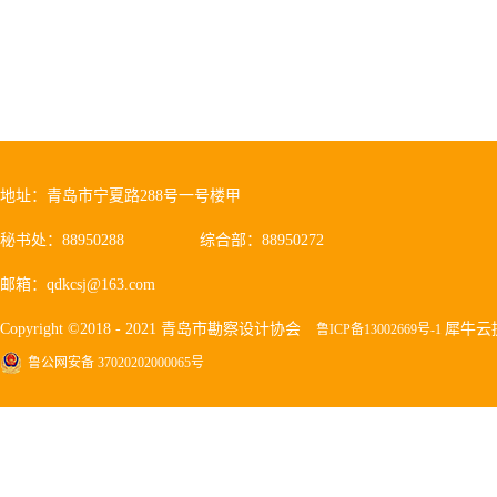
地址：青岛市宁夏路288号一号楼甲
秘书处：88950288
综合部：88950272
邮箱：qdkcsj@163.com
Copyright ©2018 - 2021 青岛市勘察设计协会
犀牛云
鲁ICP备13002669号-1
鲁公网安备 37020202000065号