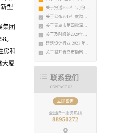
村新型
关于报送2020年1月份勘察设计经济形势 月报有关工作的通知
4
关于公布2019年度勘察设计行业 优秀企业、优秀企业管理者、先进工作者评选结果的通知
5
展集团
关于青岛市第四批深基坑工程评审专家入库人员公示
6
关于及时缴纳2020年会费的温馨提示
7
58
。
​建筑设计行业 2021 年院长论坛
8
住房和
​关于召开青岛市勘察设计协会2021年度第一次理事会的通知
9
建大厦
联系我们
CONTACT US
立即咨询
全国统一服务热线
88950272