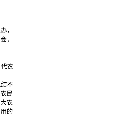
主办，
委会，
时代农
总结不
代农民
广大农
适用的