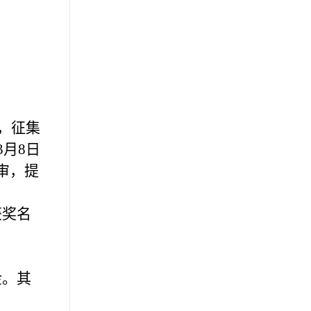
日，征集
3月8日
审，提
获奖名
金。其