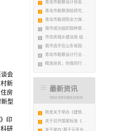
青岛市勘察设计协会党支部召开党史学习教育专题组织生活会
2
青岛市勘察测绘研究院参加第29届国际制图大会并荣获3项国际大奖
3
青岛市勘测院全力保障自然灾害普查区县级质检汇交工作
4
我市成功组织园林景观设计创意职业技能竞赛
5
市住房城乡建设局 组织设计人员能力提升培训会
6
我市选手在山东省园林景观设计创意职业技能竞赛中勇夺佳绩
7
青岛市勘察设计行业民事纠纷调解协调中心正式揭牌成立
8
精准扶贫，你我同行 ——协会荣获全市2018年度脱贫攻坚和扶贫协作先进集体
9
座谈会
农村新
最新资讯
省住房
NEW INFORMATION
村新型
转发关于举办《建筑电气与智能化通用规范》 GB55024-2022公益宣贯的通知
1
案》印
关于召开国家标准《绿色建筑评价标准》 （GB/T 50378-2019）宣贯培训会议的预备通知
2
、科研
关于举办“基于云平台的广域网下多方BIM协同平台及BIM实际工程应用研讨会”的通知
3