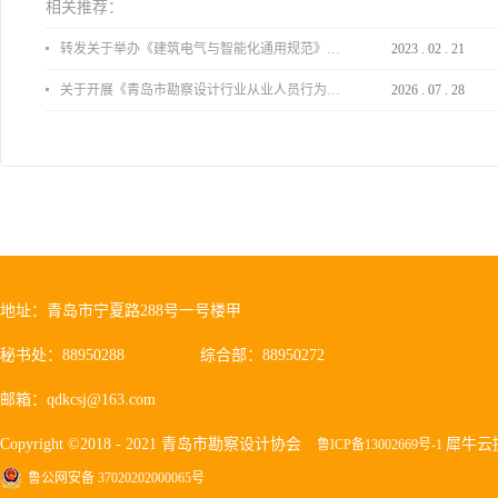
相关推荐：
转发关于举办《建筑电气与智能化通用规范》 GB55024-2022公益宣贯的通知
2023
.
02
.
21
关于开展《青岛市勘察设计行业从业人员行为导则》、《青岛市住宅工程设计审查品质提升指引（2026版）》宣贯活动的通知
2026
.
07
.
28
地址：青岛市宁夏路288号一号楼甲
秘书处：88950288
综合部：88950272
邮箱：qdkcsj@163.com
Copyright ©2018 - 2021 青岛市勘察设计协会
犀牛云
鲁ICP备13002669号-1
鲁公网安备 37020202000065号