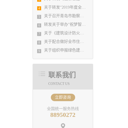
关于转发“2019年度全国建筑设计创新创优大会暨全国优秀建筑设计展示交流会”的通知
4
关于召开青岛市勘察设计协会 二О二О年度第一次理事会的通知
5
转发关于举办“祝梦智慧分享系列——复杂高层、商业综合体、大空间建筑暖通空调设计案例及新技术应用交流会”的通知
6
关于《建筑设计防火规范》和《建筑防烟排烟系统技术标准》规范培训班紧急补充通知
7
关于配合做好全市住建系统各行业企业工会 基本情况摸底调查的通知
8
关于组织申报绿色建材专家委员会专家的通知
9
联系我们
CONTACT US
立即咨询
全国统一服务热线
88950272