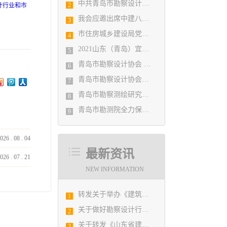
中共青岛市勘察设计协会党支部日前召开民主生活会
2
计行业和市
我会应邀出席中建八局四公司设计管理研究院揭牌仪式
3
市住房城乡建设局党组书记、局长陈勇调研市勘察设计协会及所属审图机构
4
2021山东（青岛）宜居博览会盛大开幕
5
青岛市勘察设计协会 第五届二次会员代表大会纪要
6
青岛市勘察设计协会党支部召开党史学习教育专题组织生活会
7
青岛市勘察测绘研究院参加第29届国际制图大会并荣获3项国际大奖
8
青岛市勘测院全力保障自然灾害普查区县级质检汇交工作
9
026
.
08
.
04
最新资讯
026
.
07
.
21
NEW INFORMATION
转发关于举办《建筑电气与智能化通用规范》 GB55024-2022公益宣贯的通知
1
关于做好勘察设计行业第9号台风“利奇马” 防御工作的通知
2
关于转发《山东省建筑设计BIM技术应用技能竞赛的预备通知》的通知
3