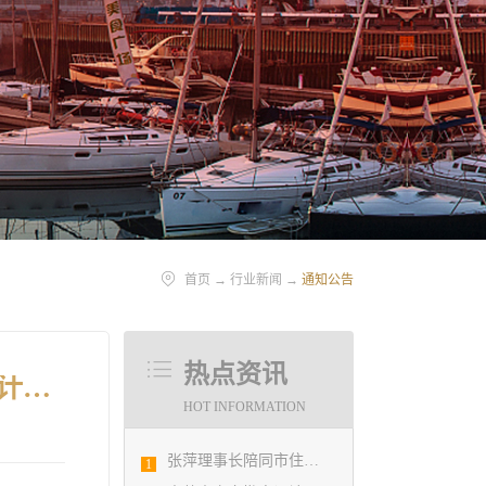
首页
→
行业新闻
→
通知公告
热点资讯
关于印发《工程勘察、建筑设计行业和市政公用工程优秀勘察设计奖评选办法实施细则》（试行）的通知
HOT INFORMATION
张萍理事长陪同市住房和城乡建设局赴陇南开展东西部扶贫协作工作
1