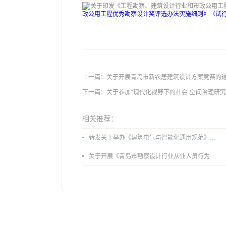
政公用工程优秀勘察设计奖评选办法实施细则》（试行）
上一篇：
关于开展青岛市新农居建筑设计方案竞赛的
下一篇：
关于参加“现代化视野下的社会-空间治理研究
相关推荐：
转发关于举办《建筑电气与智能化通用规范》 GB55024-2022公益宣贯的通知
关于开展《青岛市勘察设计行业从业人员行为导则》、《青岛市住宅工程设计审查品质提升指引（2026版）》宣贯活动的通知