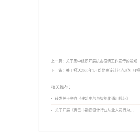
上一篇：
关于集中组织开展抗击疫情工作宣传的通知
下一篇：
关于报送2020年1月份勘察设计经济形势 月
相关推荐：
转发关于举办《建筑电气与智能化通用规范》 GB55024-2022公益宣贯的通知
关于开展《青岛市勘察设计行业从业人员行为导则》、《青岛市住宅工程设计审查品质提升指引（2026版）》宣贯活动的通知