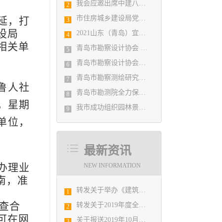
我会应邀出席中建八局四公司设计管理研究院揭牌仪式
2
市住房城乡建设局党组书记、局长陈勇调研市勘察设计协会及所属审图机构
延，打
3
设局
2021山东（青岛）宜居博览会盛大开幕
4
相关单
青岛市勘察设计协会 第五届二次会员代表大会纪要
5
青岛市勘察设计协会党支部召开党史学习教育专题组织生活会
6
青岛市勘察测绘研究院参加第29届国际制图大会并荣获3项国际大奖
7
鲁人社
青岛市勘测院全力保障自然灾害普查区县级质检汇交工作
8
六，星期
我市成功组织园林景观设计创意职业技能竞赛
9
单位，
最新资讯
办理业
NEW INFORMATION
南，准
转发关于举办《建筑电气与智能化通用规范》 GB55024-2022公益宣贯的通知
1
审查合
转发关于2019年度全国勘察设计注册工程师执业资格考试工作有关问题的通知
2
可在网
关于报送2019年10月份勘察设计经济形势月报有关工作的通知
3