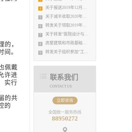
。
关于报送2019年12月份勘察设计经济形势月报有关工作的通知
4
关于减半收取2020年度会费的决定
5
转发关于领取2019年度山东省建筑信息模型（BIM）技术应用大赛获奖证书的通知
6
关于转发“医院设计与建造论坛”的通知
7
理的，
房屋建筑和市政基础设施工程施工图审查办理服务指南
8
时间。
转发关于组织参加“工程勘察专题”大师讲堂的通知
9
也佩戴
允许进
联系我们
，实行
CONTACT US
。
届的共
立即咨询
控的
全国统一服务热线
88950272