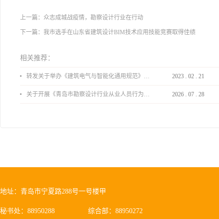
上一篇：
众志成城战疫情，勘察设计行业在行动
下一篇：
我市选手在山东省建筑设计BIM技术应用技能竞赛取得佳绩
相关推荐：
转发关于举办《建筑电气与智能化通用规范》 GB55024-2022公益宣贯的通知
2023
.
02
.
21
关于开展《青岛市勘察设计行业从业人员行为导则》、《青岛市住宅工程设计审查品质提升指引（2026版）》宣贯活动的通知
2026
.
07
.
28
地址：青岛市宁夏路288号一号楼甲
秘书处：88950288
综合部：88950272