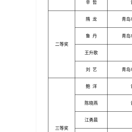
辛 哲
隋 龙
青岛
鲁 丹
青岛
二等奖
王升歌
刘 艺
青岛
鲍 洋
陈晓燕
江勇晨
三等奖