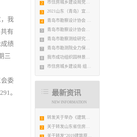
市住房城乡建设局党组书记、局长陈勇调研市勘察设计协会及所属审图机构
2
2021山东（青岛）宜居博览会盛大开幕
3
求，我
青岛市勘察设计协会 第五届二次会员代表大会纪要
4
青岛市勘察设计协会党支部召开党史学习教育专题组织生活会
，共有
5
青岛市勘察测绘研究院参加第29届国际制图大会并荣获3项国际大奖
6
论成绩
青岛市勘测院全力保障自然灾害普查区县级质检汇交工作
7
期三
我市成功组织园林景观设计创意职业技能竞赛
8
市住房城乡建设局 组织设计人员能力提升培训会
9
工会委
291。
最新资讯
NEW INFORMATION
转发关于举办《建筑电气与智能化通用规范》 GB55024-2022公益宣贯的通知
1
关于转发山东省住房和城乡建设厅《关于2019年度山东省优秀工程勘察设计竞赛和泰山奖•美丽村居建筑设计大赛优胜项目提名的公示》的通知
2
关于转发“2019建筑原创设计论坛”的通知
3