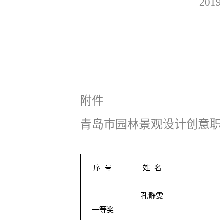
201
附件
青岛市园林景观设计创意
序 号
姓 名
孔静雯
一等奖