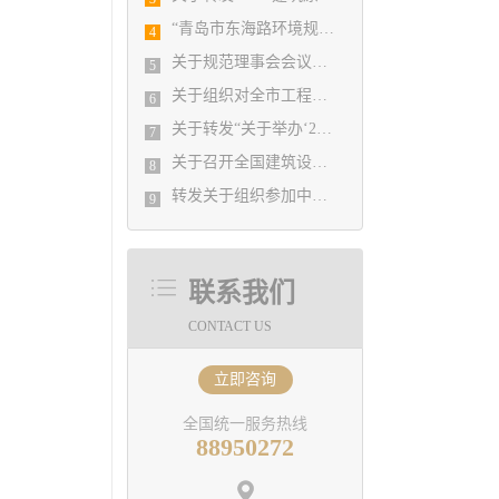
“青岛市东海路环境规划工程”入选全国勘察设计行业庆祝新中国成立70周年系列推举活动优秀园林设计项目
4
关于规范理事会会议题申报格式及流程的情况说明
5
关于组织对全市工程勘察设计单位进行BIM技术应用现状调查的通知
6
关于转发“关于举办‘2020年勘察设计结构工程师专业技术提升培训班’的通知”的通知
7
关于召开全国建筑设计行业创新创优学术峰会暨第十一届 江苏省园艺博览会博览园规划设计学术交流会的通知
8
转发关于组织参加中设协“企业会计准则新变化与税收新政策解读、工程勘察设计企业 收入确认与成本处理实务操作与税务全面筹划培训班”的通知
9
联系我们
CONTACT US
立即咨询
全国统一服务热线
88950272