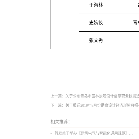
于海林
史婉筱
青
张文秀
上一篇：
关于公布青岛市园林景观设计创意职业技能
下一篇：
关于报送2019年8月份勘察设计经济形势月
相关推荐：
转发关于举办《建筑电气与智能化通用规范》 GB55024-2022公益宣贯的通知