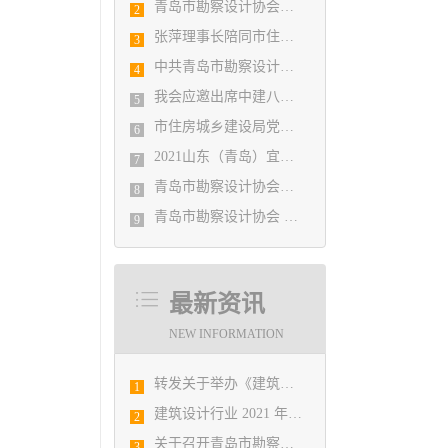
青岛市勘察设计协会陪同市住房和城乡建设局刘波副局长走访调研会员单位
2
张萍理事长陪同市住房和城乡建设局赴陇南开展东西部扶贫协作工作
3
中共青岛市勘察设计协会党支部日前召开民主生活会
4
我会应邀出席中建八局四公司设计管理研究院揭牌仪式
5
市住房城乡建设局党组书记、局长陈勇调研市勘察设计协会及所属审图机构
6
2021山东（青岛）宜居博览会盛大开幕
7
青岛市勘察设计协会党支部召开党史学习教育专题组织生活会
8
青岛市勘察设计协会 第五届二次会员代表大会纪要
9
最新资讯
NEW INFORMATION
转发关于举办《建筑电气与智能化通用规范》 GB55024-2022公益宣贯的通知
1
​建筑设计行业 2021 年院长论坛
2
​关于召开青岛市勘察设计协会2021年度第一次理事会的通知
3