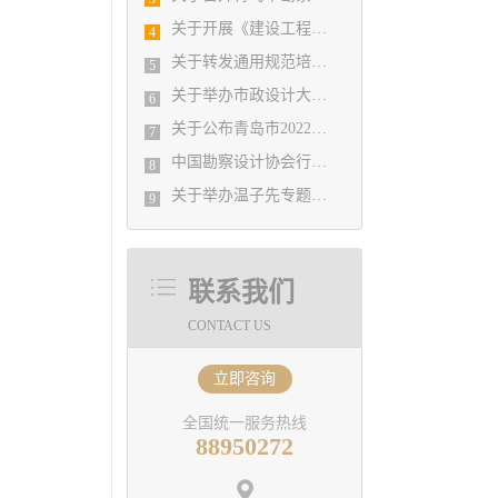
关于开展《建设工程勘察设计条例》修订前期准备研究专题调研的通知
4
关于转发通用规范培训的通知
5
关于举办市政设计大师线上讲座活动的通知
6
关于公布青岛市2022年度勘察设计行业优秀企业、优秀企业管理者、先进工作者评选结果的通知
7
中国勘察设计协会行业数智化转型峰会通知
8
关于举办温子先专题学术讲座活动的通知
9
联系我们
CONTACT US
立即咨询
全国统一服务热线
88950272