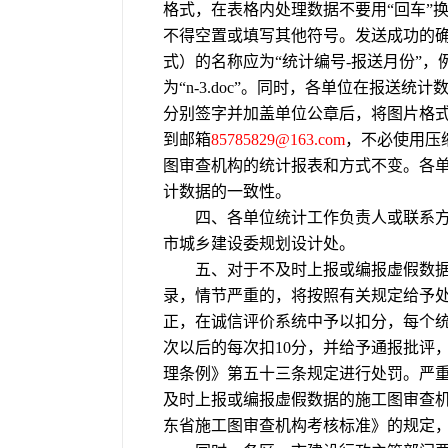
格式，在表格内处理数据不要用“回车”
不得空置或填写其他符号。发送成功的确
式）的名称应为“统计编号-报送月份”，
为“n-3.doc”。同时，各单位在报
分别签字并加盖单位公章后，将图片格式
到邮箱
85785829@163.com
，不必使用压
图审查机构的统计报表和方式不变。各
计数据的一致性。
四、各单位统计工作负责人或联系方
市城乡建设委规划设计处。
五、对于不及时上报或编报虚假数据
录，情节严重的，将按照有关规定给予
正，在诚信评价系统中予以扣分，每个统
次以后的每次扣10分，并给予通报批评
理条例》第五十三条规定进行处罚。严
及时上报或编报虚假数据的施工图审查
东省施工图审查机构考核标准》的规定