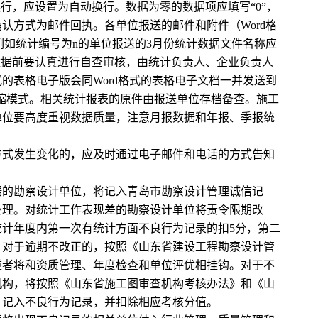
换行，应设置为自动换行。数据为零的数据项应填写“0”，
认方式为邮件回执。各单位报送的邮件和附件（Word格
例如统计编号为n的单位报送的3月份统计数据文件名称应
送统计数据前要认真进行自查审核，由统计负责人、企业负责人
的表格电子版会同Word格式的表格电子文档一并发送到
缩模式。相关统计报表的原件由报送单位存档备查。施工
单位要高度重视数据质量，注意月报数据和年报、季报统
式发生变化的，应及时通过电子邮件和电话的方式告知
的勘察设计单位，将记入青岛市勘察设计管理诚信记
处理。对统计工作表现差的勘察设计单位将责令限期改
计年度内第一次有统计方面不良行为记录的扣5分，第二
，对于逾期不改正的，按照《山东省建设工程勘察设计管
重者将和资质管理、年度检查和单位评优相挂钩。对于不
机构，将按照《山东省施工图审查机构考核办法》和《山
，记入不良行为记录，并扣除相应考核分值。