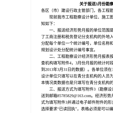
关于报送3月份勘
各区（市）建设行政主管部门，各工程
现就我市工程勘察设计单位、施工图设计
知如下：
一、报送经济形势月报的单位范围是
了工商注册和税务登记分支机构的外地
分配每个单位一个统计编号，单位名称和
规划设计处分配统计编号事宜。
二、工程勘察设计经济形势月报表按附
查机构填写附件4，3月份月报的统计时段为20
到2013年3月31日的数据）。各单位须
设计单位只填写以在青分支机构的人员
本情况类数据也是只填写在青分支机构
三、报送方式为填写附件3（勘察设计
送到邮箱
85785829@163.com
。经济形势
式为填写附件3并通过电子邮件附件的形
选择要求“已读回执”，表格必须是可以编辑