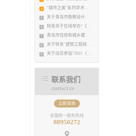
“城市之美”系列学术活动——设计赋能城市发展主题论坛成功举办
4
关于青岛市勘察设计协会通讯员的招募通知
5
转发关于在线举办“《建筑工程抗浮技术标准》JGJ476－2019宣贯及基坑降水技术应用”培训班的通知
6
青岛市住房和城乡建设局 关于推荐山东省建设工程消防验收技术专家的通知
7
关于转发“建筑工程结构设计中的岩土工程问题培训班”的通知
8
关于动员参加“2021（第五届）河湖生态论坛”活动的通知
9
联系我们
CONTACT US
立即咨询
全国统一服务热线
88950272