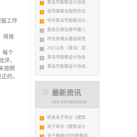
青岛市勘察设计协会陪同市住房和城乡建设局刘波副局长走访调研会员单位
2
张萍理事长陪同市住房和城乡建设局赴陇南开展东西部扶贫协作工作
3
催报工作
中共青岛市勘察设计协会党支部日前召开民主生活会
4
我会应邀出席中建八局四公司设计管理研究院揭牌仪式
5
，将按
市住房城乡建设局党组书记、局长陈勇调研市勘察设计协会及所属审图机构
6
2021山东（青岛）宜居博览会盛大开幕
7
，每个
青岛市勘察设计协会 第五届二次会员代表大会纪要
8
批评，
青岛市勘察设计协会党支部召开党史学习教育专题组织生活会
9
未按照
改正的，
最新资讯
NEW INFORMATION
转发关于举办《建筑电气与智能化通用规范》 GB55024-2022公益宣贯的通知
1
关于举办《建筑设计防火规范》（2018版）和《建筑防烟排烟系统技术标准》GB51251-2017及建设工程消防设计审查验收疑难解析高级培训班
2
关于催报9月份勘察设计经济形势月报的通知
3