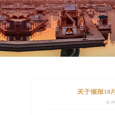
关于催报1
201