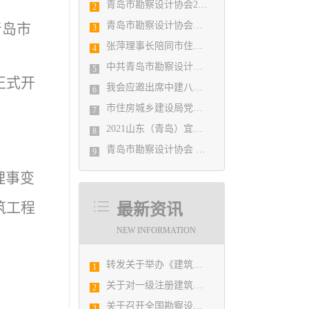
青岛市勘察设计协会2020年度第一次理事会顺利召开
2
青岛市勘察设计协会陪同市住房和城乡建设局刘波副局长走访调研会员单位
青岛市
3
张萍理事长陪同市住房和城乡建设局赴陇南开展东西部扶贫协作工作
4
中共青岛市勘察设计协会党支部日前召开民主生活会
5
0正式开
我会应邀出席中建八局四公司设计管理研究院揭牌仪式
6
市住房城乡建设局党组书记、局长陈勇调研市勘察设计协会及所属审图机构
7
2021山东（青岛）宜居博览会盛大开幕
8
青岛市勘察设计协会 第五届二次会员代表大会纪要
9
理事变
筑工程
最新资讯
NEW INFORMATION
转发关于举办《建筑电气与智能化通用规范》 GB55024-2022公益宣贯的通知
1
关于对一级注册建筑师、勘察设计注册工程师注册申报及相关业务办理的通知
2
关于召开全国勘察设计行业信息化工作交流会暨中国勘察设计协会信息化推进工作委员会2019年年会的通知
3