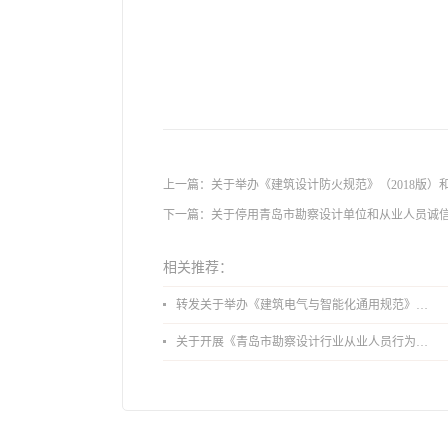
2
上一篇：
关于举办《建筑设计防火规范》（2018版）
下一篇：
关于停用青岛市勘察设计单位和从业人员诚
相关推荐：
转发关于举办《建筑电气与智能化通用规范》 GB55024-2022公益宣贯的通知
关于开展《青岛市勘察设计行业从业人员行为导则》、《青岛市住宅工程设计审查品质提升指引（2026版）》宣贯活动的通知