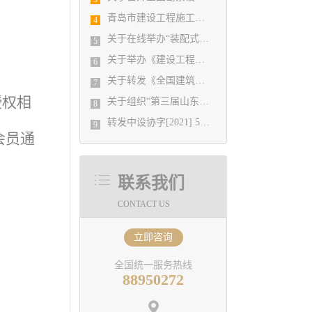
青岛市建设工程施工图设计审查有限公司 业务办理温馨提示
4
关于在线举办“装配式建筑技术发展与应用”培训班的通知
5
关于举办《建设工程消防设计审查验收管理暂行规定》实施细则宣贯与第三方消防服务机构检测验收全过程实务操作专题培训班的通知
6
关于转发《全国建筑设计行业创新创优学术峰会11月13日在重庆召开》的通知
7
授权相
关于组织“第三届山东省城市建设博览会”集中观展活动的通知
8
转发中设协字[2021] 52号关于印发《工程勘察、建筑设计行业和市政公用工程优秀勘察设计奖评选办法》的通知
9
会员通
联系我们
CONTACT US
立即咨询
全国统一服务热线
88950272