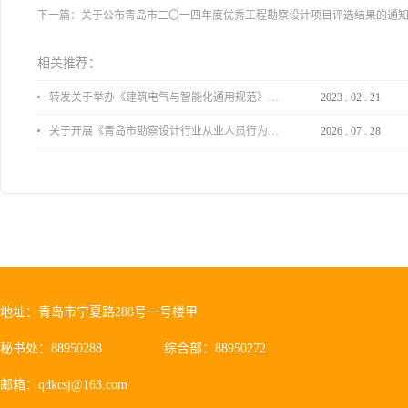
下一篇：
关于公布青岛市二〇一四年度优秀工程勘察设计项目评选结果的通
相关推荐：
转发关于举办《建筑电气与智能化通用规范》 GB55024-2022公益宣贯的通知
2023
.
02
.
21
关于开展《青岛市勘察设计行业从业人员行为导则》、《青岛市住宅工程设计审查品质提升指引（2026版）》宣贯活动的通知
2026
.
07
.
28
地址：青岛市宁夏路288号一号楼甲
秘书处：88950288
综合部：88950272
邮箱：qdkcsj@163.com