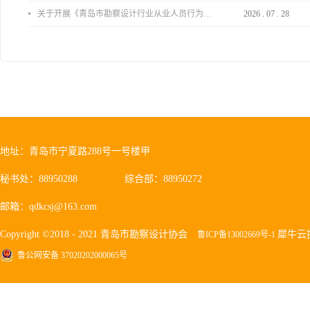
关于开展《青岛市勘察设计行业从业人员行为导则》、《青岛市住宅工程设计审查品质提升指引（2026版）》宣贯活动的通知
2026
.
07
.
28
地址：青岛市宁夏路288号一号楼甲
秘书处：88950288
综合部：88950272
邮箱：qdkcsj@163.com
Copyright ©2018 - 2021 青岛市勘察设计协会
犀牛云
鲁ICP备13002669号-1
鲁公网安备 37020202000065号