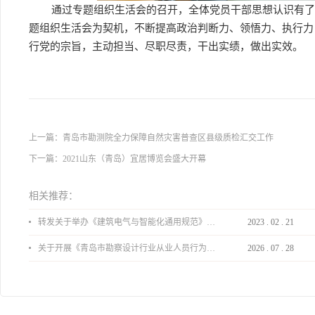
通过专题组织生活会的召开，全体党员干部思想认识有了
题组织生活会为契机，不断提高政治判断力、领悟力、执行力
行党的宗旨，主动担当、尽职尽责，干出实绩，做出实效。
上一篇：
青岛市勘测院全力保障自然灾害普查区县级质检汇交工作
下一篇：
2021山东（青岛）宜居博览会盛大开幕
相关推荐：
转发关于举办《建筑电气与智能化通用规范》 GB55024-2022公益宣贯的通知
2023
.
02
.
21
关于开展《青岛市勘察设计行业从业人员行为导则》、《青岛市住宅工程设计审查品质提升指引（2026版）》宣贯活动的通知
2026
.
07
.
28