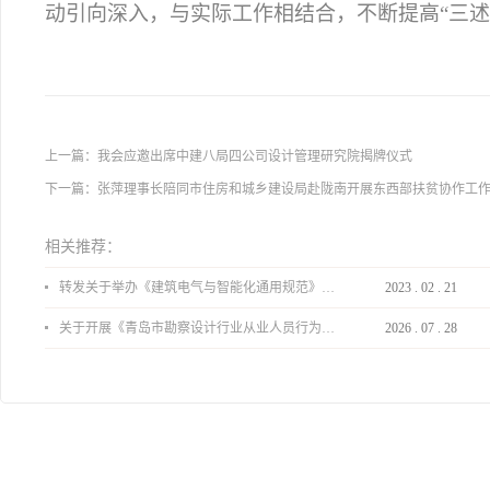
动引向深入，与实际工作相结合，不断提高“三述
上一篇：
我会应邀出席中建八局四公司设计管理研究院揭牌仪式
下一篇：
张萍理事长陪同市住房和城乡建设局赴陇南开展东西部扶贫协作工
相关推荐：
转发关于举办《建筑电气与智能化通用规范》 GB55024-2022公益宣贯的通知
2023
.
02
.
21
关于开展《青岛市勘察设计行业从业人员行为导则》、《青岛市住宅工程设计审查品质提升指引（2026版）》宣贯活动的通知
2026
.
07
.
28