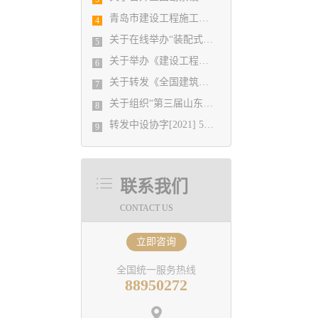
青岛市建设工程施工图设计审查有限公司 业务办理温馨提示
4
关于在线举办“装配式建筑技术发展与应用”培训班的通知
5
关于举办《建设工程消防设计审查验收管理暂行规定》实施细则宣贯与第三方消防服务机构检测验收全过程实务操作专题培训班的通知
6
关于转发《全国建筑设计行业创新创优学术峰会11月13日在重庆召开》的通知
7
关于组织“第三届山东省城市建设博览会”集中观展活动的通知
8
转发中设协字[2021] 52号关于印发《工程勘察、建筑设计行业和市政公用工程优秀勘察设计奖评选办法》的通知
9
联系我们
CONTACT US
立即咨询
全国统一服务热线
88950272