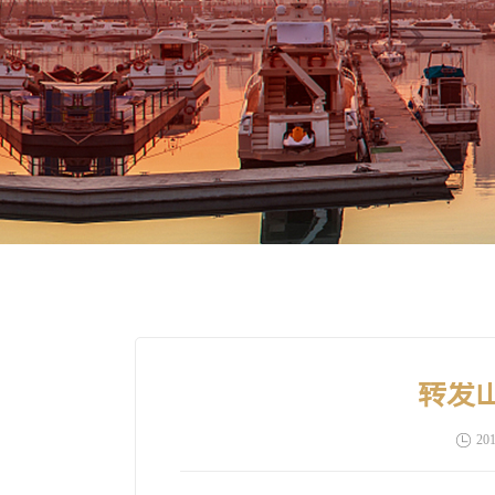
转发
201