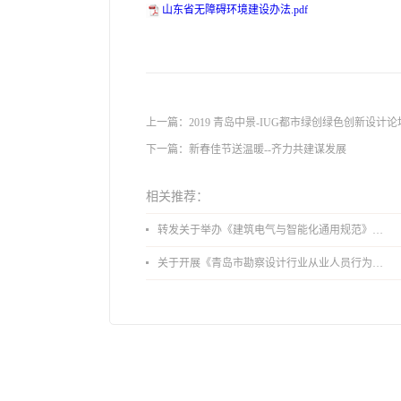
山东省无障碍环境建设办法.pdf
上一篇：
2019 青岛中景-IUG都市绿创绿色创新设计论
下一篇：
新春佳节送温暖--齐力共建谋发展
相关推荐：
转发关于举办《建筑电气与智能化通用规范》 GB55024-2022公益宣贯的通知
关于开展《青岛市勘察设计行业从业人员行为导则》、《青岛市住宅工程设计审查品质提升指引（2026版）》宣贯活动的通知