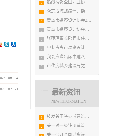
热烈祝贺全国同业协会共庆新中国成立七十周年大会在广州成功举办 我市工程勘察设计行业获得多项荣誉称号
2
众志成城战疫情，勘察设计行业在行动
3
青岛市勘察设计协会2020年度第一次理事会顺利召开
4
青岛市勘察设计协会陪同市住房和城乡建设局刘波副局长走访调研会员单位
5
张萍理事长陪同市住房和城乡建设局赴陇南开展东西部扶贫协作工作
6
中共青岛市勘察设计协会党支部日前召开民主生活会
7
我会应邀出席中建八局四公司设计管理研究院揭牌仪式
8
市住房城乡建设局党组书记、局长陈勇调研市勘察设计协会及所属审图机构
9
026
.
08
.
04
026
.
07
.
21
最新资讯
NEW INFORMATION
转发关于举办《建筑电气与智能化通用规范》 GB55024-2022公益宣贯的通知
1
关于对一级注册建筑师、勘察设计注册工程师注册申报及相关业务办理的通知
2
关于召开全国勘察设计行业信息化工作交流会暨中国勘察设计协会信息化推进工作委员会2019年年会的通知
3