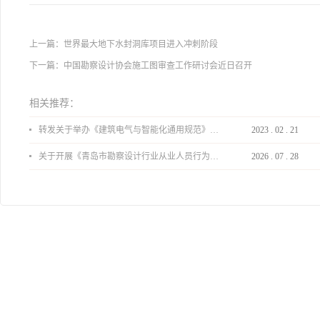
上一篇：
世界最大地下水封洞库项目进入冲刺阶段
下一篇：
中国勘察设计协会施工图审查工作研讨会近日召开
相关推荐：
转发关于举办《建筑电气与智能化通用规范》 GB55024-2022公益宣贯的通知
2023
.
02
.
21
关于开展《青岛市勘察设计行业从业人员行为导则》、《青岛市住宅工程设计审查品质提升指引（2026版）》宣贯活动的通知
2026
.
07
.
28