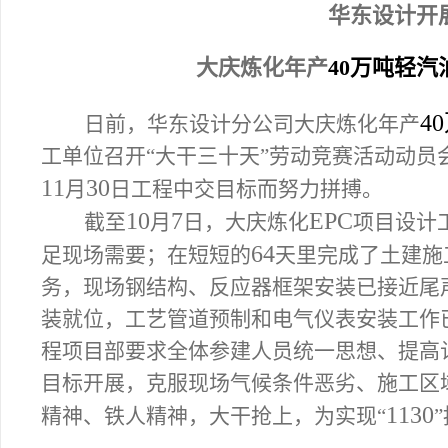
华东设计开
大庆炼化年产
40
万吨轻汽
40
日前，华东设计分公司
大庆炼化年产
工单位召开“大干三十天”劳动竞赛活动动
11
30
月
日工程中交目标而努力拼搏。
10
7
EPC
截至
月
日，大庆炼化
项目设计
64
足现场需要；在短短的
天里完成了土建施
务，现场钢结构、反应器框架安装已接近尾
装就位，工艺管道预制和电气仪表安装工作
程项目部要求全体参建人员统一思想、提高
目标开展，克服现场气候条件恶劣、施工区
1130
精神、铁人精神，大干抢上，为实现“