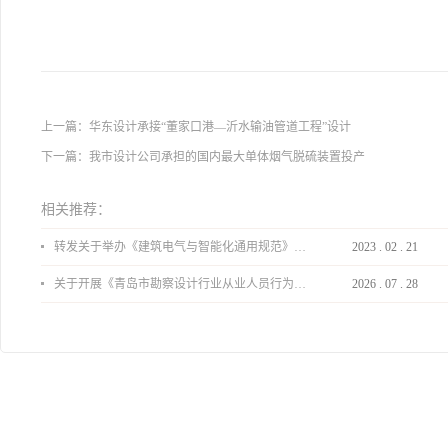
上一篇：
华东设计承接“董家口港—沂水输油管道工程”设计
下一篇：
我市设计公司承担的国内最大单体烟气脱硫装置投产
相关推荐：
转发关于举办《建筑电气与智能化通用规范》 GB55024-2022公益宣贯的通知
2023
.
02
.
21
关于开展《青岛市勘察设计行业从业人员行为导则》、《青岛市住宅工程设计审查品质提升指引（2026版）》宣贯活动的通知
2026
.
07
.
28