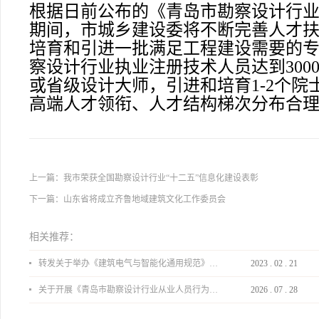
根据日前公布的《青岛市勘察设计行业“
期间，市城乡建设委将不断完善人才
培育和引进一批满足工程建设需要的专
察设计行业执业注册技术人员达到300
或省级设计大师，引进和培育1-2个
高端人才领衔、人才结构梯次分布合
上一篇：
我市荣获全国勘察设计行业“十二五”信息化建设表彰
下一篇：
山东省将成立齐鲁地域建筑文化工作委员会
相关推荐：
转发关于举办《建筑电气与智能化通用规范》 GB55024-2022公益宣贯的通知
2023
.
02
.
21
关于开展《青岛市勘察设计行业从业人员行为导则》、《青岛市住宅工程设计审查品质提升指引（2026版）》宣贯活动的通知
2026
.
07
.
28