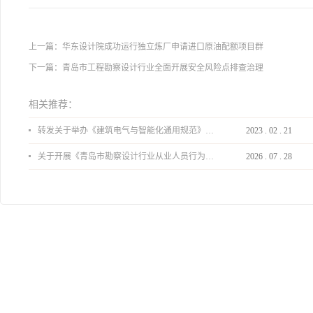
上一篇：
华东设计院成功运行独立炼厂申请进口原油配额项目群
下一篇：
青岛市工程勘察设计行业全面开展安全风险点排查治理
相关推荐：
转发关于举办《建筑电气与智能化通用规范》 GB55024-2022公益宣贯的通知
2023
.
02
.
21
关于开展《青岛市勘察设计行业从业人员行为导则》、《青岛市住宅工程设计审查品质提升指引（2026版）》宣贯活动的通知
2026
.
07
.
28