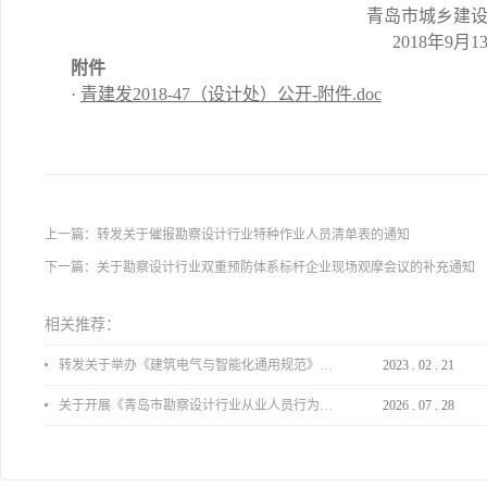
青岛市城乡建设委
2018年9月13
附件
·
青建发2018-47（设计处）公开-附件.doc
上一篇：
转发关于催报勘察设计行业特种作业人员清单表的通知
下一篇：
关于勘察设计行业双重预防体系标杆企业现场观摩会议的补充通知
相关推荐：
转发关于举办《建筑电气与智能化通用规范》 GB55024-2022公益宣贯的通知
2023
.
02
.
21
关于开展《青岛市勘察设计行业从业人员行为导则》、《青岛市住宅工程设计审查品质提升指引（2026版）》宣贯活动的通知
2026
.
07
.
28