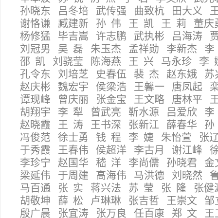
孙晓东 吕冬培 武传强 曲致杭 田大义 王
谢恪谦 臧建新 孙 伟 王 凯 王 莉 董庆
杨修猛 毕吉嵩 许志鹏 武执彬 吕海涛 
刘冠男 吴 磊 朱玉杰 孟祥勋 李新杰 李
邵 凯 刘骁莹 陈海燕 王 兴 马永珍 李 
孔令东 刘培芝 史春伍 裴 杰 赵东娥 苏
赵庆彬 魏宏宇 侯梁浩 王馨一 唐凤起 
谭现峰 曾庆丽 张金宝 王文略 唐林平 
胡翔宇 李 犁 曾武亮 靳水源 吕爱欣 李
赵晓霞 王 涛 王书深 张新江 薛春华 孙
冯俊范 徐士勇 钱 程 李 婕 朱怡萱 张
于秀霞 王春伟 侯超洋 李古月 谢江峰 
李珍宁 赵国华 嵇 洋 李尚儒 孙晓君 金
梁延伟 于周建 高海伟 马洪德 刘晓然 
马百通 张 实 蒋兴法 苏 莹 张 隆 张健
胡敬坤 薛 松 卢琳琳 张吉哲 王崇文 邹
殷广晨 张宜涛 张万良 任百康 郑 文 王