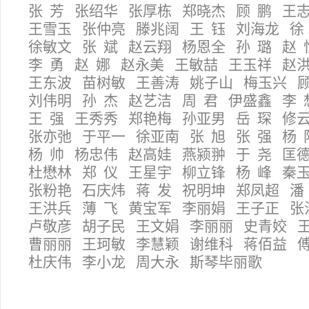
张 芳 张绍华 张厚栋 郑晓杰 顾 鹏 王
王雪玉 张仲亮 滕兆阔 王 钰 刘海龙 徐
徐敏文 张 斌 赵云翔 杨恩全 孙 璐 赵 
李 勇 赵 娜 赵永美 王敏喆 王玉祥 赵
王东波 苗树敏 王善涛 姚子山 梅玉兴 
刘伟明 孙 杰 赵艺洁 周 君 伊盛鑫 李 
王 强 王秀秀 郑艳梅 孙亚男 岳 琛 修
张亦弛 于平一 徐亚南 张 旭 张 强 杨 
杨 帅 杨忠伟 赵高娃 燕颍翀 于 尧 匡
杜懋林 郑 仪 王星宇 柳立锋 杨 峰 秦
张粉艳 石庆炜 蒋 发 祝明坤 郑凤超 潘
王洪兵 薄 飞 黄宝军 李丽娟 王子正 张
卢敬彦 胡子民 王文娟 李丽丽 史青姣 王
曹丽丽 王珂敏 李慧颖 谢维科 蒋佰益 
杜庆伟 李小龙 周大永 斯琴毕丽歌