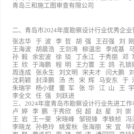
青岛三和施工图审查有限公司
二、青岛市2024年度勘察设计行业优秀企业
张志华 于 波 李 哲 胡 强 王召强 刘 
王海波 胡晨浩 王剑涛 柳温忠 李成基 马
孙 毅 余宏波 徐 琰 丁永江 于秀丽 邓 
王 欣 于海鹏 程 明 王力寰 王 鸽 孔锁
周连成 张永生 刘文明 宋夫才 闫大鹏 
沈莉颖 封泽鹏 汤 杰 宋 辉 马安东 于 
朱瑞学 杨小健 董 军 张 华 江 山 王 
李全文 任 强 刘跃进
三、2024年度青岛市勘察设计行业先进工作
卢 婷 李 鹏 于秀欣 倪 超 赵 星 刘 崇
王 岩 王一斐 宋晓峰 邹锐锋 李轶桢 冯
李晓龙 孙艳玲 姚爱秋 张海丽 宋 宜 毕