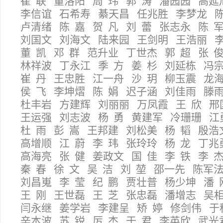
崔 联 董洛阳 周 玮 郭 涛 潘园园 高延
李信谊 石希寿 綦天昌 任兆胜 李梦龙 
卢清绪 陈 嘉 贺 凡 刘 蕾 张志永 陈 
刘国文 刘海文 陆来园 王剑明 王浩丽 李
董 凯 邓 群 范升业 丁世杰 郭 超 张 
林祥波 丁永江 季 方 姜 杉 刘延栋 冯
崔 丹 王忠胜 江一舟 沙 玥 柳玉震 龙
侯 飞 李坤熠 陈 娟 迟子涵 刘佳雨 滕
杜丰岩 方建辉 刘丽丽 万凤霞 王 欣 邢
王运强 刘志波 杨 勇 黄建军 冷珊珊 江
杜 雨 彭 嵩 王邦建 刘松美 杨 韬 殷浩
高增顺 江 蔚 李 玮 张玲玲 杨 龙 丁兆
高海亮 张 健 姜政文 国 佳 李 铁 李 
秦 春 徐 文 吴 洁 刘 堃 邵一先 陈军
刘昌嵬 李 莹 纪 鹏 贾壮普 杨少坤 潘 
王 刚 王世磊 王 芝 张忠磊 潘增志 吴
闫永继 姜学岩 李建呈 矫 婷 修剑伟 于
辛本波 苏 锐 厉 杰 于 君 李英欣 武光