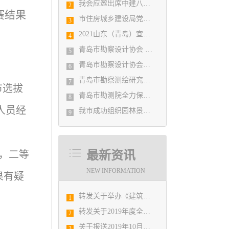
我会应邀出席中建八局四公司设计管理研究院揭牌仪式
2
赛结果
市住房城乡建设局党组书记、局长陈勇调研市勘察设计协会及所属审图机构
3
2021山东（青岛）宜居博览会盛大开幕
4
青岛市勘察设计协会 第五届二次会员代表大会纪要
5
青岛市勘察设计协会党支部召开党史学习教育专题组织生活会
6
青岛市勘察测绘研究院参加第29届国际制图大会并荣获3项国际大奖
7
市选拔
青岛市勘测院全力保障自然灾害普查区县级质检汇交工作
8
人员经
我市成功组织园林景观设计创意职业技能竞赛
9
，二等
最新资讯
NEW INFORMATION
果有疑
转发关于举办《建筑电气与智能化通用规范》 GB55024-2022公益宣贯的通知
1
转发关于2019年度全国勘察设计注册工程师执业资格考试工作有关问题的通知
2
关于报送2019年10月份勘察设计经济形势月报有关工作的通知
3