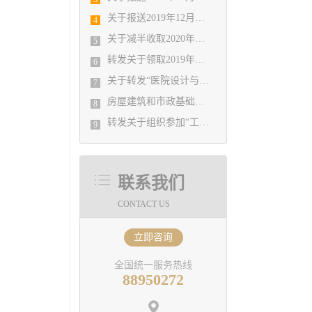
关于报送2019年12月份勘察设计经济形势月报有关工作的通知
4
关于减半收取2020年度会费的决定
5
转发关于领取2019年度山东省建筑信息模型（BIM）技术应用大赛获奖证书的通知
6
关于转发“医院设计与建造论坛”的通知
7
房屋建筑和市政基础设施工程施工图审查办理服务指南
8
转发关于组织参加“工程勘察专题”大师讲堂的通知
9
联系我们
CONTACT US
立即咨询
全国统一服务热线
88950272