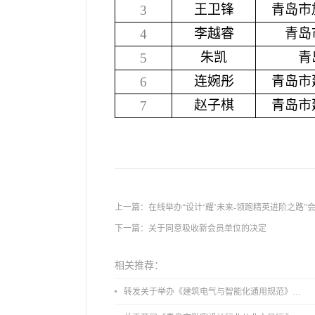
王卫锋
青岛市
3
李越睿
青岛
4
朱凯
青
5
连婉彤
青岛市
6
赵子棋
青岛市
7
上一篇：
在线举办“设计‘耀’未来-领跑精英进阶之路”
下一篇：
关于同意吸收新会员单位的决定
相关推荐：
转发关于举办《建筑电气与智能化通用规范》 GB55024-2022公益宣贯的通知