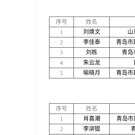
序号
姓名
刘焕文
山
1
李佳泰
青岛市
2
刘栋
青岛
3
朱云龙
4
喻晓月
青岛市
5
序号
姓名
肖喜潮
青岛市
1
李泖锟
2