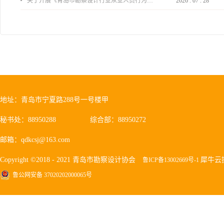
关于开展《青岛市勘察设计行业从业人员行为导则》、《青岛市住宅工程设计审查品质提升指引（2026版）》宣贯活动的通知
2026
.
07
.
28
地址：青岛市宁夏路288号一号楼甲
秘书处：88950288
综合部：88950272
邮箱：qdkcsj@163.com
Copyright ©2018 - 2021 青岛市勘察设计协会
犀牛云
鲁ICP备13002669号-1
鲁公网安备 37020202000065号