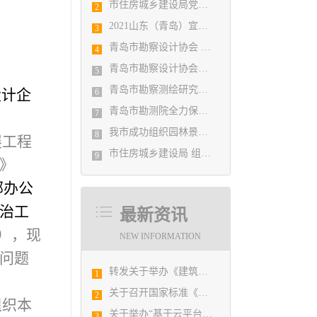
市住房城乡建设局党组书记、局长陈勇调研市勘察设计协会及所属审图机构
2
2021山东（青岛）宜居博览会盛大开幕
3
青岛市勘察设计协会 第五届二次会员代表大会纪要
4
青岛市勘察设计协会党支部召开党史学习教育专题组织生活会
5
青岛市勘察测绘研究院参加第29届国际制图大会并荣获3项国际大奖
设计企
6
青岛市勘测院全力保障自然灾害普查区县级质检汇交工作
7
我市成功组织园林景观设计创意职业技能竞赛
8
展工程
市住房城乡建设局 组织设计人员能力提升培训会
9
》
部办公
整治工
最新资讯
），现
NEW INFORMATION
关问题
转发关于举办《建筑电气与智能化通用规范》 GB55024-2022公益宣贯的通知
1
关于召开国家标准《绿色建筑评价标准》 （GB/T 50378-2019）宣贯培训会议的预备通知
2
组织本
关于举办“基于云平台的广域网下多方BIM协同平台及BIM实际工程应用研讨会”的通知
3