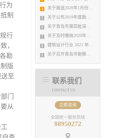
规行为
关于报送2020年1月份勘察设计经济形势 月报有关工作的通知
4
觉抵制
关于公布2019年度勘察设计行业 优秀企业、优秀企业管理者、先进工作者评选结果的通知
5
关于青岛市第四批深基坑工程评审专家入库人员公示
6
违规行
关于及时缴纳2020年会费的温馨提示
7
一致，
​建筑设计行业 2021 年院长论坛
8
​关于召开青岛市勘察设计协会2021年度第一次理事会的通知
。各勘
9
纸制版
报送至
联系我们
CONTACT US
管部门
立即咨询
，要从
全国统一服务热线
88950272
治工
送自查