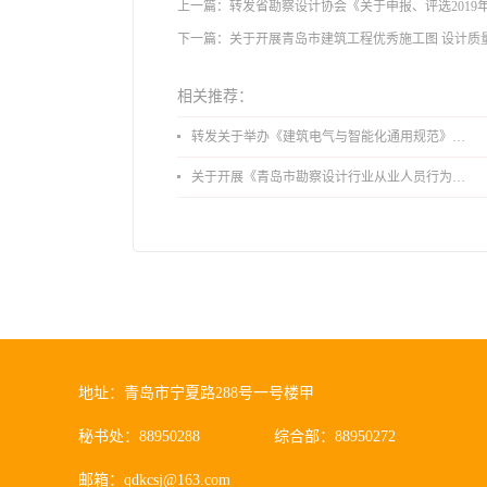
上一篇：
转发省勘察设计协会《关于申报、评选2019
下一篇：
关于开展青岛市建筑工程优秀施工图 设计质
相关推荐：
转发关于举办《建筑电气与智能化通用规范》 GB55024-2022公益宣贯的通知
关于开展《青岛市勘察设计行业从业人员行为导则》、《青岛市住宅工程设计审查品质提升指引（2026版）》宣贯活动的通知
地址：青岛市宁夏路288号一号楼甲
秘书处：88950288
综合部：88950272
邮箱：qdkcsj@163.com