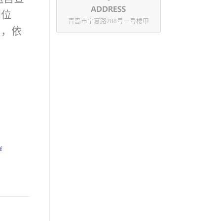
到位
青岛市宁夏路288号一号楼甲
出，依
f