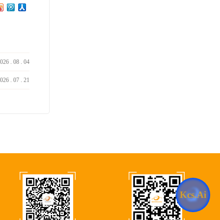
026
.
08
.
04
026
.
07
.
21
Kcs.Ai