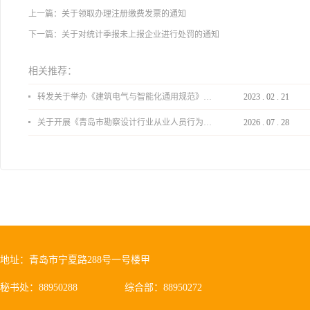
上一篇：
关于领取办理注册缴费发票的通知
下一篇：
关于对统计季报未上报企业进行处罚的通知
相关推荐：
转发关于举办《建筑电气与智能化通用规范》 GB55024-2022公益宣贯的通知
2023
.
02
.
21
关于开展《青岛市勘察设计行业从业人员行为导则》、《青岛市住宅工程设计审查品质提升指引（2026版）》宣贯活动的通知
2026
.
07
.
28
地址：青岛市宁夏路288号一号楼甲
秘书处：88950288
综合部：88950272