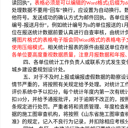
读回执”，
表格必须是可以编辑的Word格式(后缀为do
处理数据不要用“回车”换行，应设置为自动换行。数
他符号。发送成功的确认方式为邮件回执。各单位报
编号-报送月份”，例如统计编号为n的单位报送的1月份
位在报送统计数据前要认真进行自查审核，由统计
将
图片格式的表格电子版会同Word格式的表格电
使用压缩模式。
相关统计报表的原件由报送单位存
各单位要高度重视数据质量，注意月报数据和年报
四、各单位统计工作负责人或联系方式发生变化
城乡建设委规划设计处。
五、对于不及时上报或编报虚假数据的勘察设计
情节严重的，将按照有关规定给予处理。对统计工
评价系统中予以扣分，每个统计年度内第一次有统
扣10分，并给予通报批评，对于逾期不改正的，按
条规定进行处罚。严重者将和资质管理、年度检查
据的施工图审查机构，将按照《山东省施工图审查
准》的规定，记入不良行为记录，并扣除相应考核