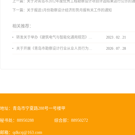
上一篇：
关于对青岛市2012年度优秀工程勘察设计项目评选结果进行公示的
下一篇：
关于报送1月份勘察设计经济形势月报有关工作的通知
相关推荐：
转发关于举办《建筑电气与智能化通用规范》 GB55024-2022公益宣贯的通知
2023
.
02
.
21
关于开展《青岛市勘察设计行业从业人员行为导则》、《青岛市住宅工程设计审查品质提升指引（2026版）》宣贯活动的通知
2026
.
07
.
28
地址：青岛市宁夏路288号一号楼甲
秘书处：88950288
综合部：88950272
邮箱：qdkcsj@163.com