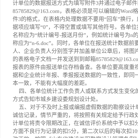
计单位的数据
报送方式为填写附件3并通过电子邮
85785829@163.com
，表格必须是可以编辑的Word格
件3的格式，在表格内处理数据不要用“回车”换行
据项应填写“0”，不得空置或填写其他符号。各单位
名称应为“统计编号-报送月份”，例如统计编号为n
称应为“n-6.doc”。同时，各单位在报送统计数
人、企业负责人分别签字并加盖单位公章后，将图片
的表格电子文档一并发送到
到邮箱85785829@163.c
报表的原件由报送单位存档备查。各单位要高度重
据和企业统计年报、季报报送数据的一致性，即同
本一致，不能有大幅度的差距。
四、各单位统计工作负责人或联系方式发生变化
方式告知市城乡建设委规划设计处。
五、对于不及时上报或编报虚假数据的勘察设计
诚信记录，情节严重的，将按照有关规定给予行政
计单位将责令限期改正，在诚信评价系统中予以扣
方面不良行为记录的扣5分，第二次以后的每次扣1