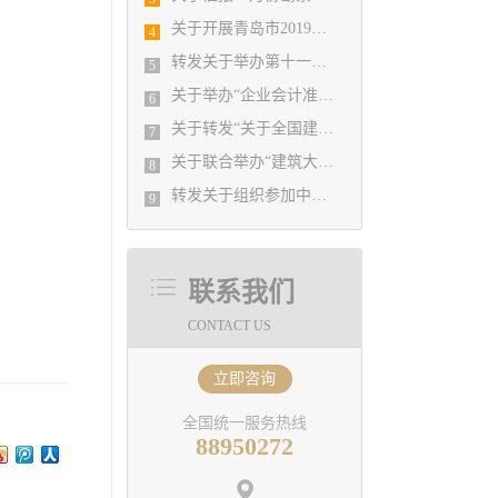
关于开展青岛市2019年度勘察设计行业 优秀企业、优秀企业管理者、先进工作者 评选活动的通知
4
转发关于举办第十一届“创新杯”建筑信息模 型（BIM）应用大赛的通知
5
关于举办“企业会计准则新变化与税收新政策解读、工程勘察设计企业最新会计准则实务操作与税务全面筹划培训班”的通知
6
关于转发“关于全国建筑设计行业创新创优学术峰会的通知” 的通知
7
关于联合举办“建筑大家学术报告会、青年建筑师设计专场报告会等系列学术活动的通知
8
转发关于组织参加中设协“《建筑隔震设计标准》宣贯暨建筑抗震设计新技术及疑难问题解析培训班”的通知
9
联系我们
CONTACT US
立即咨询
全国统一服务热线
88950272