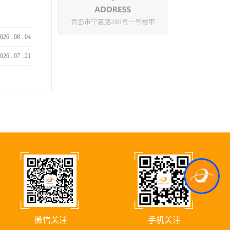
青岛市宁夏路288号一号楼甲
026
.
08
.
04
026
.
07
.
21
Kcs.Ai
微信关注
手机关注