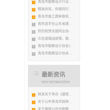
青岛市勘察设计行业民事纠纷调解协调中心正式揭牌成立
2
精准扶贫，你我同行 ——协会荣获全市2018年度脱贫攻坚和扶贫协作先进集体
3
青岛市施工图审查机构第八次联席会议成功举办
4
我市选手在山东省建筑设计BIM技术应用技能竞赛取得佳绩
5
热烈祝贺全国同业协会共庆新中国成立七十周年大会在广州成功举办 我市工程勘察设计行业获得多项荣誉称号
6
众志成城战疫情，勘察设计行业在行动
7
青岛市勘察设计协会2020年度第一次理事会顺利召开
8
青岛市勘察设计协会陪同市住房和城乡建设局刘波副局长走访调研会员单位
9
最新资讯
NEW INFORMATION
转发关于举办《建筑电气与智能化通用规范》 GB55024-2022公益宣贯的通知
1
关于公布青岛市园林景观设计创意职业技能选拔赛获奖结果的通知
2
关于催报10月份勘察设计经济形势月报的通知
3