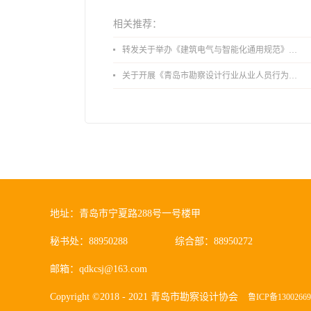
相关推荐：
转发关于举办《建筑电气与智能化通用规范》 GB55024-2022公益宣贯的通知
关于开展《青岛市勘察设计行业从业人员行为导则》、《青岛市住宅工程设计审查品质提升指引（2026版）》宣贯活动的通知
地址：青岛市宁夏路288号一号楼甲
秘书处：88950288
综合部：88950272
邮箱：qdkcsj@163.com
Copyright ©2018 - 2021 青岛市勘察设计协会
鲁ICP备1300266