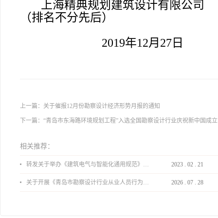
上海精典规划建筑设计有限公司
（排名不分先后）
2019年12月27日
上一篇：
关于催报12月份勘察设计经济形势月报的通知
下一篇：
“青岛市东海路环境规划工程”入选全国勘察设计行业庆祝新中国成立
相关推荐：
转发关于举办《建筑电气与智能化通用规范》 GB55024-2022公益宣贯的通知
2023
.
02
.
21
关于开展《青岛市勘察设计行业从业人员行为导则》、《青岛市住宅工程设计审查品质提升指引（2026版）》宣贯活动的通知
2026
.
07
.
28