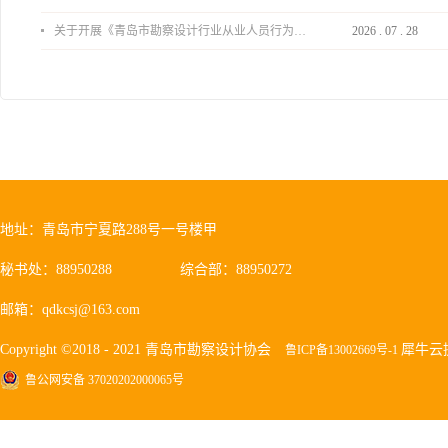
关于开展《青岛市勘察设计行业从业人员行为导则》、《青岛市住宅工程设计审查品质提升指引（2026版）》宣贯活动的通知
2026
.
07
.
28
地址：青岛市宁夏路288号一号楼甲
秘书处：88950288
综合部：88950272
邮箱：qdkcsj@163.com
Copyright ©2018 - 2021 青岛市勘察设计协会
犀牛云
鲁ICP备13002669号-1
鲁公网安备 37020202000065号